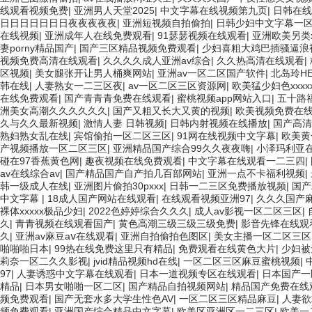
线观看视频免费
|
亚洲男人天堂2025
|
中文字幕在线视频第九页
|
日韩在线
日日日日日日日夜夜夜夜夜
|
亚洲短视频自拍偷拍
|
日韩少妇中文字幕一
在线视频
|
亚洲成年人在线免费观看
|
91瑟瑟视频在线观看
|
亚洲欧美另类x
妻porny精品国产
|
国产三区精品视频免费观看
|
少妇喜粗大鸡巴插骚逼浪
视频免费高清在线观看
|
久久久久成人亚洲av综合
|
久久热高清在线观看
|
区视频
|
美女腿张开让男人桶爽网站
|
亚洲av一区二区国产软件
|
北岛玲HE
韩在线
|
人妻熟女一二三区夜
|
av一区二区三区资源网
|
欧美猛少妇色xxxxx
在线免费观看
|
国产青青青免费在线观看
|
蜜桃视频app网站入口
|
五十路
洲美女高潮久久久久久久
|
国产又粗又长大又黄的视频
|
欧美视频免费在
久与久久最新视频
|
激情人妻 日韩视频
|
日韩内射视频在线播放
|
国产高清
熟妇熟女乱在线
|
宾馆偷拍一区二区三区
|
91网在线视频中文字幕
|
欧美黄
产视频播放一区二区三区
|
亚洲精品国产综合99久久夜夜嗨
|
小泽玛利亚
碰在97香蕉黄色网
|
趣夜视频在线免费观看
|
中文字幕在线观看一二三四
|
av在线综合av
|
国产精品国产自产拍几百部网站
|
亚洲一点不卡福利视频
|
韩一级成人在线
|
亚洲图片偷拍30pxxx
|
日韩一二三区免费播放视频
|
国产
中文字幕
|
18成人国产网站在线观看
|
在线观看视频亚洲97
|
久久久国产
裸体xxxxx极品少妇
|
2022色婷婷综合久久久
|
成人av影视一区二区三区
|
久
|
青青视频在线观看国产
|
黄色高潮三级三级三级免费
|
影音先锋在线观
久
|
亚洲av麻豆aⅴ在线观看
|
亚洲自拍偷拍色图区
|
美女主播一区二区三区
啪啪啪日本
|
99热在线免费这里只有精品
|
免费观看在线黄色大片
|
少妇被
莉奈一区二久久影视
|
jvid精品视频hd在线
|
一区二区三区麻豆蜜桃视频
|
97
|
人妻诱惑中文字幕在线观看
|
日本一道视频专区在线观看
|
日本国产一
精品
|
日本男女啪啪一区二区
|
国产精品自拍视频网站
|
精品国产免费在线
频免费观看
|
国产无套水多大学生性色AV
|
一区二区三区精品麻豆
|
人妻欲
频免费观看
|
亚洲国产综合精品中文字幕
|
欧美区亚洲区一二三区
|
欧美一