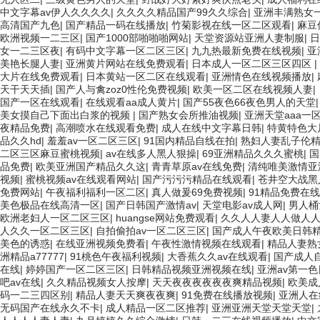
中文字幕av伊人久久久久
|
久久久久精品国产99久久综合
|
亚洲丰满熟女
高清国产九色
|
国产精品一码在线播放
|
竹菊影视在线一区二区观看
|
麻豆
欧洲视频一二三区
|
国产1000部啪啪啪网站
|
天堂资源站亚洲人妻制服
|
日
女一二三区夜
|
有码中文字幕一区二区三区
|
九九热最新免费在线视频
|
亚
美艳长腿人妻
|
亚洲黄片网站在线免费观看
|
日本成人一区二区三区四区
|
大片在线免费观看
|
日本黄站一区二区在线观看
|
亚洲情色在线视频播放
|
天干天天插
|
国产人与禽zoz0性伦免费视频
|
欧美一区二区在线视频人妻
|
国产一区在线观看
|
在线观看aa成人黄片
|
国产55夜色66夜色男人的天堂
美女摸自己下面出白浆的视频
|
国产熟女会所推油视频
|
亚洲天堂aaa一
夜精品免费
|
高潮喷水在线观看免费
|
成人在线中文字幕日韩
|
特黄特色大
品久久hd
|
羞羞av一区二区三区
|
91国内精品自线在拍
|
熟妇人妻乱子伦
二区三区麻豆蜜桃视频
|
av在线多人黑人狠操
|
69亚洲精品久久久蜜桃
|
国
品免费
|
欧美亚洲国产精品久久这
|
青青草原av在线免费
|
清纯唯美激情亚
视频
|
蜜桃视频av在线观看网站
|
国产污污污精品在线观看
|
苍井空大战黑
免费网站
|
午夜福利福利一区二区
|
真人做爰69免费视频
|
91精品免费在
美色极品在线高清一区
|
国产日韩国产激情av
|
天堂电影av成人网
|
男人桶
欧洲老妇人一区二区三区
|
huangse网站免费观看
|
久久人人妻人人做人
人久久一区二区三区
|
自拍偷拍av一区二区三区
|
国产成人午夜欧美日韩
美色的诱惑
|
在线亚洲视频免费看
|
午夜性激情视频在线观看
|
精品人妻熟女
洲精品a77777
|
91桃色午夜福利视频
|
大香蕉久久av在线观看
|
国产成人
在线
|
婷婷国产一区二区三区
|
日韩精品视频亚洲视频在线
|
亚洲av第一色
吧av在线
|
久久精品视频女人按摩
|
天天夜夜夜夜夜夜爽精品视频
|
欧美成
码一二三四区别
|
精品人妻天天爽夜夜爽
|
91免费在线播放视频
|
亚洲人在
无码国产在线永久不卡
|
成人精品一区二区推荐
|
亚洲亚洲天堂天堂天堂
|