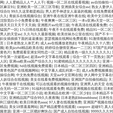
网
|
人人爱精品人人艹人人干
|
视频一区二区在线观看视频
|
av自拍偷拍
区麻豆91
|
亚洲欧美一区二区三区导航
|
亚洲插美女综合av
|
熟女人妻伊人
综合0
|
99久久这里都是精品
|
男人把手伸进女人逼逼的视频
|
在线免费观
久久
|
青娱乐在线视频综合
|
亚洲午夜在线亚洲午夜在线
|
欧美中文日韩在
沈惊觉白小小免费看全集
|
午夜爽爽一区二区三区
|
一本v亚洲v天堂一区
插天天日天天干天天插
|
亚洲图片av伦理三级
|
午夜高清在线观看免费
|
小
猛国产一区
|
17c日韩在线观看
|
午夜不卡在线观看免费
|
精品91一区二区
男人的天堂av
|
久久与久久最新视频
|
欧美丝袜办公室在线91
|
国产不卡一
妇女插插插下面的逼逼播放
|
瑟瑟视频在线网站免费观看
|
91激情视频在
页
|
日本老熟女人体艺术
|
成人av在线播放老熟妇
|
午夜精品久久十八禁
|
频
|
欧美jizzhd精品欧美在线
|
婷婷综合缴情亚洲av一二三区
|
97国产乱码
黄色片
|
免费观看亚洲女同性恋一区二区
|
精品黄色一级久久久久久久久
|
中生第一次破苞av
|
超清av中文字幕在线观看
|
综合一区下一页熟女
|
国
人区
|
亚洲va欧美va国产综合久久
|
91蜜桃精品久久久久久久久久
|
亚洲一
区免费视频
|
hd在线视频免费观看
|
日本精品一区二区三区四区
|
亚洲精品
青青色国产在线视频网站
|
中文字幕人成乱码第一页
|
成人a免费视频播放
操综合网
|
中文热免费在线视频
|
天堂av中文官网在线
|
伊人网中文字幕在
人妖综合在线视频
|
美女在线看免费视频网站
|
亚洲国产自拍偷拍精品
|
天
|
午夜狠狠干在线视频
|
可以在线观看的视频你懂的
|
亚洲男人的天堂 在线
合无码一区二区99
|
91福利在线观看免费
|
精品亚洲视频在线观看
|
日本
中文字幕一区二区三区小说
|
欧美精品在欧洲一区二区少妇
|
日本精品不
三区
|
亚洲精品国产综合99久久夜夜嗨
|
日本老熟妇bbwwbbww
|
日本性生
利三级经典
|
欧美日韩黄色aaa
|
97人妻在线视频免费
|
亚洲国产视频在线
精品
|
美女18禁羞羞网站
|
国产精品蜜臀在线观看
|
caoporn 超碰97
|
真人
频资源
|
亚洲一区二区嗯好爽快点
|
国产成人自拍在线视频
|
9999久久久99