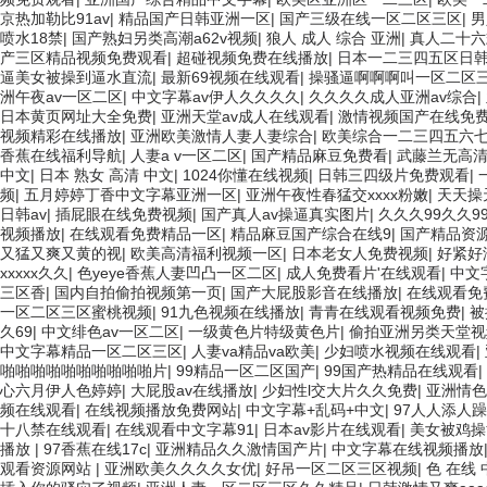
京热加勒比91av
|
精品国产日韩亚洲一区
|
国产三级在线一区二区三区
|
男
喷水18禁
|
国产熟妇另类高潮a62v视频
|
狼人 成人 综合 亚洲
|
真人二十六
产三区精品视频免费观看
|
超碰视频免费在线播放
|
日本一二三四五区日
逼美女被操到逼水直流
|
最新69视频在线观看
|
操骚逼啊啊啊叫一区二区
洲午夜av一区二区
|
中文字幕av伊人久久久久
|
久久久久成人亚洲av综合
|
日本黄页网址大全免费
|
亚洲天堂av成人在线观看
|
激情视频国产在线免
视频精彩在线播放
|
亚洲欧美激情人妻人妻综合
|
欧美综合一二三四五六
香蕉在线福利导航
|
人妻a v一区二区
|
国产精品麻豆免费看
|
武藤兰无高清
中文
|
日本 熟女 高清 中文
|
1024你懂在线视频
|
日韩三四级片免费观看
|
频
|
五月婷婷丁香中文字幕亚洲一区
|
亚洲午夜性春猛交xxxx粉嫩
|
天天操
日韩av
|
插屁眼在线免费视频
|
国产真人av操逼真实图片
|
久久久99久久99
视频播放
|
在线观看免费精品一区
|
精品麻豆国产综合在线9
|
国产精品资
又猛又爽又黄的视
|
欧美高清福利视频一区
|
日本老女人免费视频
|
好紧好
xxxxx久久
|
色yeye香蕉人妻凹凸一区二区
|
成人免费看片'在线观看
|
中文
三区香
|
国内自拍偷拍视频第一页
|
国产大屁股影音在线播放
|
在线观看免
一区二区三区蜜桃视频
|
91九色视频在线播放
|
青青在线观看视频免费
|
被
久69
|
中文绯色av一区二区
|
一级黄色片特级黄色片
|
偷拍亚洲另类天堂视
中文字幕精品一区二区三区
|
人妻va精品va欧美
|
少妇喷水视频在线观看
|
啪啪啪啪啪啪啪啪啪啪片
|
99精品一区二区国产
|
99国产热精品在线观看
|
心六月伊人色婷婷
|
大屁股av在线播放
|
少妇性l交大片久久免费
|
亚洲情色 
频在线观看
|
在线视频播放免费网站
|
中文字幕+乱码+中文
|
97人人添人
十八禁在线观看
|
在线观看中文字幕91
|
日本av影片在线观看
|
美女被鸡操
播放
|
97香蕉在线17c
|
亚洲精品久久激情国产片
|
中文字幕在线视频播放
观看资源网站
|
亚洲欧美久久久久女优
|
好吊一区二区三区视频
|
色 在线