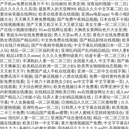
产手机av免费在线看片不卡
|
自拍偷拍 欧美亚洲
|
深夜福利视频一区二区
品久久久久久久高清
|
最新男人的天堂网99
|
精品久久久中文字幕二区
|
白
妻丝袜美腿在线网站
|
欧美在线香蕉在线视频
|
亚洲av电影app
|
午夜小视
频大全
|
天天爽天天爽免费视频
|
国产免费午夜精品视频
|
日本在线不卡视
在线视频播放
|
国产又黄又粗又长又大又硬又猛
|
美女主播一区二区三区
|
产在线小视频你懂的
|
91av在线网址观看
|
大胸美女黄网站色片大全亚洲
|
看
|
青娱乐AV在线免费播放器
|
男人天堂av男人天堂
|
黄色片在线免费观看
熟女诱惑国产精品8区
|
中文热免费在线视频
|
国产精品剧情在线视频
|
欧
91在线只有精品
|
国产午夜精华视频在线
|
中文字幕乱码视频日本一区二
人玩
|
精品一区二区三区福利美女
|
亚洲乱码国产乱码精品精品
|
999人妻
韩
|
精品18禁久久www
|
久久久久免费特级黄片
|
动漫卡通一区二区三区
|
区二区三区
|
丰满熟妇人妻一区二区三区
|
全国最大成人 中文字幕
|
国产偷
天天爽麻豆
|
欧美精品在欧洲一区二区少妇
|
欧美男女啪啪啪动态视频
|
中
天天射天天干
|
免费国产成人手机在线观看
|
亚洲一区二区中文在线字幕
|
免费高清不卡视频
|
国产麻花视频十八禁在线观看
|
免费一级特黄特色黄
影免费在线看
|
五十路六十路老熟女少妇
|
av中文字幕 中文字幕第一页
|
在线观看
|
天天综合网亚洲91
|
欧美色视频日本片免费看
|
四季亚洲中文专
内射视频在线播放
|
在线精品亚洲欧美日韩
|
av在线播放网址大全
|
成人a
国产精品入口传媒小说
|
玩弄人妻少妇精品视频在线
|
日本黄站一区二区
字幕
|
牛人女厕偷窥—区二区视频
|
日洲精品久久区二区三区蜜桃臀
|
久久
区蜜桃视频
|
亚洲性色av一区二区
|
日韩黑人中文字幕在线观看
|
欧美视频
二卡三卡免费
|
51精品国产观看av蜜臀
|
91伊人蜜桃天堂婷婷激情综合
|
亚
ww
|
强伦轩人妻一区二区三
|
亚洲国产综合激情在线
|
精品一区二区三区
频在线播放
|
欧美日韩一中文字幕
|
黄片激情视频国产免费
|
中文字字幕在线
99九九九
|
各种玩小处雌女视频
|
国内精品久久久久久久aa护
|
高潮视频在