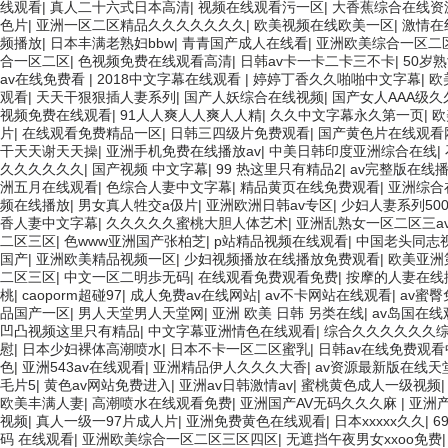
线观看
|
真人二十六式日本高清
|
视频在线观看污一区
|
大香蕉综合在线资
色片
|
亚洲一区二区精品久久久久久久久
|
欧美视频在线欧美一区
|
激情在
频播放
|
日本丰满老熟妇bbw
|
青青国产成人在线看
|
亚洲欧美综合一区二
合一区二区
|
色视频免费在线观看高清
|
日韩av卡一卡二卡三不卡
|
50岁
av在线免费看
|
2018中文字幕在线观看
|
婷婷丁香久久啪啪中文字幕
|
欧
观看
|
天天干狠狠插人妻系列
|
国产人妖综合在线视频
|
国产女人AAA级久
视频免费在线观看
|
91人人爽人人爽人人精
|
久久中文字幕永久第一页
|
欧
片
|
在线观看免费精品一区
|
日韩三四级片免费观看
|
国产黄色片在线观看
干天天谢天天操
|
亚洲手机免费在线播放av
|
中美日韩印度亚洲综合在线
|
久久久久久久
|
国产视频 中文字幕
|
99 热这里只有精品2
|
av完整版在线
洲五月在线观看
|
色综合人妻中文字幕
|
精品黄页在线免费观看
|
亚洲综合
频在线播放
|
男女真人牲交a伋片
|
亚洲欧洲日韩av专区
|
少妇人妻系列50
香人妻中文字幕
|
久久久久久蜜桃大胆人体艺术
|
亚洲乱熟女一区二区三a
二区三区
|
色www亚洲国产张柏芝
|
p站精品视频在线观看
|
中国老头同志
国产
|
亚洲欧美精品视频一区
|
少妇视频播放在线播放免费观看
|
欧美亚洲
二区三区
|
中文一区二明歩无码
|
在线观看免费观看免费
|
按摩的人妻在线
桃
|
caoporm超碰97
|
成人免费av在线网站
|
av不卡网站在线观看
|
av蜜
品国产一区
|
男人天堂男人天堂网
|
亚洲 欧美 日韩 另类在线
|
av岛国在
凹凸视频这里只有精品
|
中文字幕亚洲情色在线观看
|
综合久久久久久久
慰
|
日本少妇裸体高潮喷水
|
日本不卡一区二区蜜乳
|
日韩av在线免费观
色
|
亚洲543av在线观看
|
亚洲精品伊人久久久大香
|
av资源最新版在线天
毛片5
|
黄色av网站免费进入
|
亚洲av日韩激情av
|
蜜桃黄色成人一级视频
欧美丰满人妻
|
高潮喷水在线观看免费
|
亚洲国产AV无码久久久麻
|
亚洲产
视频
|
真人一级一97片成人片
|
亚洲免费黄色在线观看
|
日本xxxxx久久
|
6
码 在线观看
|
亚洲欧美综合一区二区三区四区
|
无遮挡午夜男女xxoo免费