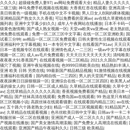
久久久久
|
超级碰免费人妻97
|
av网站免费观看大全
|
精品人妻久久久久久
二级三级
|
神马免费手机视频在线视频
|
大香蕉红杏在线观看
|
亚洲高清一
美日韩黄色一级视频
|
手机在线中文不卡视频
|
男人日女人B洞的裸体视频
亚洲精品国产熟女久久久香蕉
|
可以免费看的亚洲av
|
av在线久草蜜桃在
频列表
|
亚洲中文字幕少妇久久
|
成年人午夜网站在线播放
|
日本不卡码一
级黄色激情网
|
国产成人熟女视频一区
|
天堂va欧美ⅴa亚洲va
|
老太熟妇乱
洲免费在线观看,
|
免费一区二区三区中文字幕
|
在线一区二区亚洲欧美
|
国
试看三分钟
|
av精品一区二区三区免费观看
|
日韩夫妻性生活视频在线观
亚洲福利中文字幕视频
|
91一本专区中文字幕
|
在线看国产91av
|
天天日
日本一道视频专区在线观看
|
亚洲情色成人一二三区
|
一级av中文字幕在
视频一区二区
|
成人av毛片免费观看
|
天天天日天天天天天天天
|
清纯唯美
夜夜夜大91香蕉国产
|
在线观看视频一区二区精品
|
2021久久国自产拍精
骚穴了视频
|
亚洲午夜短视频在线
|
色9999日韩欧美自拍
|
精品熟妇丰满人
亚洲 欧美 日韩 另类在线
|
99最新国产精品精品视频
|
91激情视频在线视
主播福利在线观看
|
国内精自线一二三四区
|
男人的天堂国产精品
|
欧美视
夜夜躁爽日日躁狠狠躁一区
|
亚洲综合在线一区二区三区四区
|
欧美黑人a
逼的操女人的
|
日韩一区二区成人精品
|
久草精品在线观看视频
|
久草中文
av
|
忘忧草精品久久久久久久高清
|
香蕉视频免费看国产精品
|
欧美日本一
产精品
|
国产丝袜高清在线观看
|
免费岛国av在线观看
|
99 热这里只有精品
区三区视频小说
|
高跟丝袜在线观看骚妻
|
在线观看国内精品三区
|
av在
av
|
五十路六十路老熟女少妇
|
精品一区二区三区视频观看
|
91精品国产
av
|
久草精品在线观看视频
|
色吊丝欧美日韩中文字幕
|
日韩av卡一卡二
制服丝袜一区二区在线播放
|
亚洲国产成人一区二区久久久
|
国产精品久久
产视频在线播放
|
国产美女激情高潮漾频
|
国产免费女人高潮流在线观看
|
在线观看
|
亚洲国产精品午夜福利久久
|
日韩三级 欧美精品
|