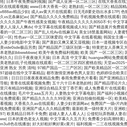
疮
|
日本午夜免费福利视频
|
国产成人亚洲一区二区三区
|
在线大香蕉在线
区在线观看视频
|
www日本大香蕉一区
|
老熟妇乱一区二区三区
|
精品国精
v888av精品少妇
|
成人av黄大片在线观看
|
日无毛B要史劲出水多17P
|
色
久vs北条麻妃av
|
国产精品久久久久免费精品
|
手机视频免费在线观看
|
国
久久久久国产午夜性感美女视频
|
午夜精品久久久久久8050不卡
|
中文字
妻人人澡人人爽dv
|
中文字幕在线观看视频成人91
|
国产精选黄片免费观
看的一区二区三区
|
国产乱人伦Av在线麻豆A
|
美女18禁羞羞网站
|
人妻蜜
区一区
|
性色av一区二区三区咪爱四
|
中文字幕 在线看视频
|
韩国女主播
人妻少妇电影中文字幕
|
国产寡妇又爽又紧又湿视频
|
日本一道视频专区
美vide0sde极品另类
|
国产精品国产三级区别第一集
|
特黄把女人弄爽又
本老熟妇bbwwbbww
|
欧美午夜免费福利视频
|
欧美 国产 一区二区三区
|
利久久
|
日日干夜夜做天天操
|
日本 高清 中文字幕
|
huangse网站免费观
美老熟妇乱子伦视频在线观看
|
一区二区三区四区蜜桃在线
|
天堂av202
亚洲 熟女 另类 清纯
|
97精产国品一二三产区区
|
国产欧美精品区一区二
97超碰在线中文字幕精品
|
都市激情亚洲春色男人皇宫
|
色婷婷综合欧美
日韩
|
日日日日夜夜夜夜精品免费
|
春雨免费黄色片看看
|
国产亚洲精品1
导航
|
青青在线观看视频免费
|
五十六十日本老熟妇牲
|
国产精品理论片久
里只有精品99视频
|
亚洲综合精品天堂丁香芒果
|
成人免费看片'在线观看
在线播放
|
毛片中文aaa五月天
|
人妻熟女中文字幕电影
|
国产福利小视频
址免费观看
|
国产精品久久久久久99亚洲
|
亚洲自拍偷拍视频一区
|
欧美精
看视频
|
大香蕉久久av在线观看
|
人妻少妇资源网av
|
免费国产一级r片内射
线免费观看
|
亚洲国产成人久久精品蜜臀
|
最新欧美一级特黄大片
|
亚洲欧
97
|
欧美精品日韩不卡免费
|
超碰人妻人人看人人
|
公侵犯玩弄熟睡人妻在
ww
|
日本的黄色老女人视频
|
中文字幕久久五月天
|
免费看少妇高潮特黄
|
m3u8色在线播放
|
好大好粗好爽好黄c黄片
|
福利视频一二三在线视频免