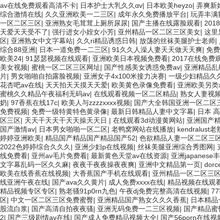
av在线免费观看高清不卡
|
日本护士大乳久久αv
|
日本欧美heyzo
|
弄爽新
综合激情在线
|
久久亚洲欧美一二三区
|
成年永久免费播放平台
|
玩弄丰满
一区二区三区
|
亚洲熟女毛茸茸上厕所尿尿
|
国产主播在线露脸观看
|
20
天爱天天受不了
|
强行进女小姪女小芳
|
亚州精品一区二区三区美女
|
这里
区
|
亚洲熟女中文字幕站
|
久久ri精品诱惑日韩
|
放荡的丝袜美腿护士老师
|
综合88亚洲
|
日本一道免费一二三区
|
91久久人澡人妻天天做天天爽
|
免
欧美24
|
91瑟瑟视频在线观看
|
亚洲欧美日本视频免费看
|
2017在线免费
美女视频
|
蜜桃一区二区三区网址
|
国产性感美女诱惑免费av
|
亚洲精品乱
片
|
男女啪啪自拍露脸视频
|
亚洲女子4x100米接力决赛
|
一级少妇精品久
花杏吧av在线
|
天天拍天天摸天天爱
|
欧美黄色录像免费看
|
亚洲欧美另类xx
蜜桃久久精品午夜福利无码av
|
在线观看视频一区二区精品
|
熟女人妻视
奶
|
97香蕉在线17c
|
欧美人与zzzzxxxx视频
|
国产大全韩国亚洲一区二区
免费视频
|
免费一级特黄特色黄录像
|
最新日韩精品人妻中文字幕
|
日本 
区三区
|
天天干天天干天天操天天日
|
在线观看3d动漫黄网站
|
亚洲国产精
国产激情av
|
日本男女啪啪一区二区
|
老鸭窝网站在线播放
|
kendralust
婷婷亚洲欧美
|
精品国产精品国产精品国产52
|
色欲精品人妻一区二区三
2022色婷婷综合久久久
|
亚洲少妇p在线视频
|
丝袜美腿亚洲综合秀图网
|
线免费看
|
亚州av毛片免费看
|
最新黄色天堂av在线资源
|
亚洲japanes
文字幕乱码一区久久麻
|
夜夜干夜夜操夜夜爽
|
亚洲中文精品第一页
|
dor
欧美在线香蕉在线视频
|
大香蕉国产手机在线观看
|
亚州精品一区二区三
线亚洲午夜在线
|
国产ava久久黄片
|
成人免费xxxx在线
|
精品视频在线观
精品视频专区专区
|
熟老骚91p0rn九色
|
午夜dj免费完整高清在线视频
|
7
区
|
中文一区二区三区免费蜜臀
|
亚洲精品国产熟女久久久香蕉
|
日本精品
股流白浆
|
国产高清自拍夜夜骚
|
亚洲无码免费一二三区视频
|
国产精品蜜
2
|
国产三级剧情av在线
|
国产成人免费精品视频大全
|
国产56porn在线视