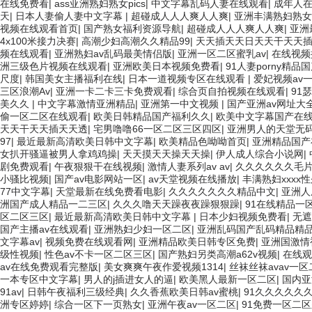
在线免费看
|
ass亚洲熟妇熟女pics
|
中文字幕乱码人妻在线观看
|
成年人
天
|
日本人妻偷人妻中文字幕
|
超碰成人人人爽人人爽
|
亚洲丰满熟妇熟女
视频在线观看首页
|
国产熟女福利资源导航
|
超碰成人人人爽人人爽
|
亚洲
4x100米接力决赛
|
高潮少妇高潮久久精品99
|
天天插天天日天天干天天
频在线观看
|
亚洲熟妇av乱码最美情侣版
|
亚洲一区二区蜜乳av
|
在线视频
洲三级色片视频在线观看
|
亚洲欧美日本视频免费看
|
91人妻porny精品
尺度
|
韩国美女主播福利在线
|
日本一道视频专区在线观看
|
爱妃视频av
三区浪潮Av
|
亚洲一卡二卡三卡免费观看
|
综合页自拍视频在线观看
|
91
美久久
|
中文字幕激情亚洲精品
|
亚洲第一中文视频
|
国产亚洲av网址大
偷一区二区在线观看
|
欧美日韩精品国产福利久久
|
欧美中文字幕国产在
天天干天天插天天透
|
宅男噜噜66一区二区三区四区
|
亚洲男人的天堂无码
97
|
最近最新高清欧美日韩中文字幕
|
欧美精品色呦呦首页
|
亚洲精品国产
女扒开骚逼被男人拿鸡鸡操
|
天天摸天天操天天操
|
伊人成人综合小说网
|
剧免费观看
|
午夜狠狠干在线视频
|
激情人妻系列av av
|
久久久久久久毛片
小骚比视频
|
国产av电影网站一区
|
av天堂视频在线播放
|
丰满熟妇xxxx
77中文字幕
|
天堂最新在线免费看电影
|
久久久久久久久精品中文
|
亚洲人
洲国产成人精品一二三区
|
久久久噜天天躁夜夜躁狠狠躁
|
91在线精品一
区二区三区
|
最近最新高清欧美日韩中文字幕
|
日本少妇视频免费看
|
无遮
国产主播av在线观看
|
亚洲熟妇少妇一区二区
|
亚洲乱码国产乱码精品精
文字幕av
|
视频免费在线观看网
|
亚洲精品欧美日韩专区免费
|
亚洲国激情
级性视频
|
性色av不卡一区二区三区
|
国产熟妇另类高潮a62v视频
|
在线观
av在线免费观看完整版
|
美女爽爽午夜作爱视频1314
|
丝袜丝袜avav一
一本专区中文字幕
|
男人的j插进女人的逼
|
欧美黑人最新一区二区
|
国内亚
91av
|
日韩午夜福利三级经典
|
久久香蕉欧美日韩av蜜桃
|
91久久久久久
洲专区婷婷
|
综合一区下一页熟女
|
亚洲午夜av一区二区
|
91免费一区二