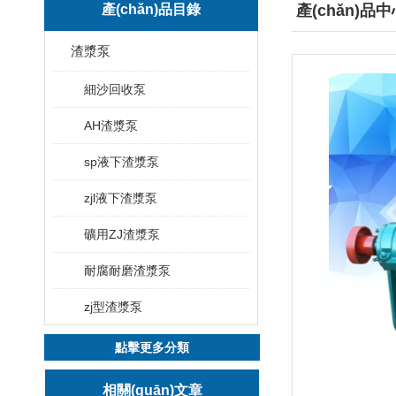
產(chǎn)品目錄
產(chǎn)品
渣漿泵
細沙回收泵
AH渣漿泵
sp液下渣漿泵
zjl液下渣漿泵
礦用ZJ渣漿泵
耐腐耐磨渣漿泵
zj型渣漿泵
點擊更多分類
相關(guān)文章