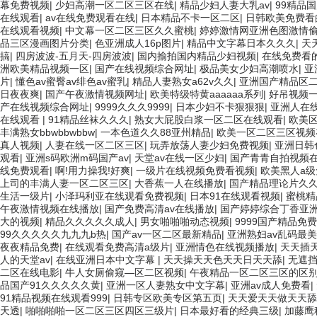
幕免费视频
|
少妇高潮一区二区三区在线
|
精品少妇人妻大乳av
|
99精品
在线观看
|
av在线免费观看在线
|
日本精品不卡一区二区
|
日韩欧美免费看
在线观看视频
|
中文幕一区二区三区久久蜜桃
|
婷婷激情网亚洲色图激情
品三区漫画图片分类
|
色亚洲成人16p图片
|
精品中文字幕日本久久久
|
天
搞
|
四房波波-五月天-四房波波
|
国内揄拍国内精品少妇视频
|
在线免费看
洲欧美精品视频一区
|
国产在线视频综合网址
|
极品美女少妇高潮喷水
|
亚
片
|
懂色av蜜臀av绯色av蜜乳
|
精品人妻熟女a62v久久
|
亚洲国产精品区
日夜夜爽
|
国产午夜激情视频网址
|
欧美特级特黄aaaaaa系列
|
好吊视频
产在线视频综合网址
|
9999久久久9999
|
日本少妇不卡狠狠狠
|
亚洲人在
在线观看
|
91精品丝袜久久久
|
熟女大屁股白浆一区二区在线观看
|
欧美
丰满熟女bbwbbwbbw
|
一本色道久久88亚州精品
|
欧美一区二区三区视频
真人视频
|
人妻在线一区二区三区
|
玩弄放荡人妻少妇免费视频
|
亚洲日韩
观看
|
亚洲s码欧洲m码国产av
|
天堂av在线一区少妇
|
国产青青自拍视频
线免费观看
|
啊!用力操我!好爽
|
一级片在线视频免费看视频
|
欧美黑人a
上司的丰满人妻一区二区三区
|
大香蕉一人在线播放
|
国产精品理论片久
生活一级片
|
小泽玛利亚在线观看免费视频
|
日本91在线观看视频
|
蜜桃精
午夜激情视频在线播放
|
国产免费高清av在线播放
|
国产婷婷综合丁香亚
大的视频
|
精品久久久久久成人
|
男女啪啪啪动态视频
|
9999国产精品免费
99久久久久久九九九b热
|
国产av一区二区最新精品
|
亚洲熟妇av乱码最
夜夜精品免费
|
在线观看免费高清a级片
|
亚洲情色在线视频播放
|
天天插
人的天堂av
|
在线亚洲日本中文字幕
|
天天操天天色天天日天天舔
|
无遮挡
二区在线电影
|
牛人女厕偷窥—区二区视频
|
午夜精品一区二区三区的区
品国产91久久久久久黄
|
亚洲一区人妻熟女中文字幕
|
亚洲av成人免费看
|
91精品视频在线观看999
|
日韩专区欧美专区第五页
|
天天爱天天做天天舔
天透
|
啪啪啪啪一区二区三区四区三级片
|
日本最好看的经典三级
|
加藤鹰