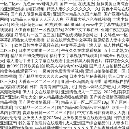
一区二区av
|
九色porny蝌蚪少妇
|
国产 一区 在线播放
|
丝袜美腿亚洲综合
拍亚洲欧洲操拍精彩视频
|
精品人妻久久久久久久久一久
|
黄色小网站在
字幕
|
国产真人做爰免费观看
|
亚洲天堂精品久久国产精品
|
国产亚洲精品
网站
|
91精品人人搡妻人人玩人人爽
|
亚洲最大第八色在线视频
|
丰满少妇
av91
|
欧美日韩黄色aaa
|
91熟妇搡bbbb搡bbbb
|
www中文字幕在线观看
线观看
|
大伊香蕉精品一区视频在线
|
2025中文字幕在线
|
亚洲午夜短视频
区视频
|
好吊毛片一区二区三区
|
国产在线视频综合网址
|
中文绯色av一区
字幕乱码熟女人妻水蜜桃
|
超碰在线新免费中文字幕
|
藤原纪香人妻中文
无卡十
|
欧美日韩性生活视频在线
|
中文字幕成熟丰满人妻
|
成人性感日韩
二区三区
|
日本男女啪啪一区二区
|
午夜久久在线观看视频
|
五十二老熟女
在线
|
精品国产99免费电影
|
福利中文字幕视频在线观看
|
99成全re视频
天
|
素人搭讪中出中文字幕在线观看
|
亚洲和黑人特黄色片
|
婷婷综合久久
区
|
色9999日韩欧美自拍
|
欧美人与牲禽z0zo视频
|
国产成人自拍精品在
站黄色在线观看不卡
|
一级黄片免费青青草视频
|
亚洲自拍偷拍视频一区
|
噜噜视频
|
国产精品美女久久久久av精
|
日本少妇的秘密视频
|
男人日女人
区三六区
|
大香蕉一区二区三区四
|
亚洲一区岛国高清四季
|
清纯国模自拍
品视频在线观看 日韩
|
青青青国产视频手机
|
黄色av网站免费进入
|
大鸡
高潮嗷嗷叫
|
伊人中文在线最新版
|
亚洲情色成人一二三区
|
2022色婷婷
国产亚洲av网址大全
|
伊人精品播放视频在线观看
|
国产美女激情高潮漾
精品视频
|
国产男女激情视频一区
|
精品人妻一区二区三区18p
|
国产原创
线观看
|
欲女精品一区二区三区
|
国产精品v欧美精品v亚洲精品
|
欧美一卡
幕内射在线
|
青娱乐日韩一区二区三区四区
|
中文字幕日韩有码熟女人妻
|
观看污污污
|
亚洲男人天堂2025av
|
亚洲欧美三级在线观看视频
|
日韩级
亚洲国产
|
我的嫂子伦理片在线观看
|
成人亚洲国产综合精品91
|
人妻少妇
亚洲色图激情偷拍
|
av在线播放网址大全
|
久久久久国产午夜性感美女视