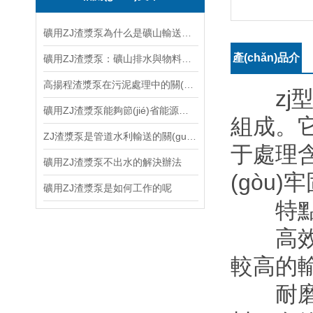
礦用ZJ渣漿泵為什么是礦山輸送系統(tǒng)的核心設備？
產(chǎn)品介
礦用ZJ渣漿泵：礦山排水與物料輸送的堅實力量
高揚程渣漿泵在污泥處理中的關(guān)鍵作用
紹：
zj型渣
礦用ZJ渣漿泵能夠節(jié)省能源，提高生產(chǎn)效率
組成。它
ZJ渣漿泵是管道水利輸送的關(guān)鍵設備
于處理含有
礦用ZJ渣漿泵不出水的解決辦法
(gòu)
礦用ZJ渣漿泵是如何工作的呢
特點與
高效能
較高的
耐磨性