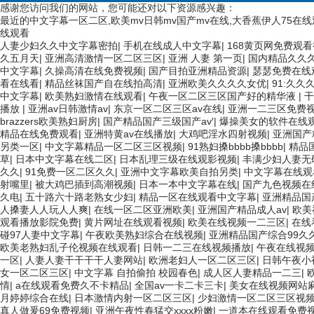
感谢您访问我们的网站，您可能还对以下资源感兴趣：
最近的中文字幕一区二区,欧美mv日韩mv国产mv在线,大香蕉伊人75在
线观看
人妻少妇久久中文字幕密拍
|
手机在线成人中文字幕
|
168黄页网免费观
久五月天
|
亚洲高清激情一区二区三区
|
亚洲 人妻 第一页
|
国内精品久久久
中文字幕
|
久操高清在线免费视频
|
国产目拍亚洲精品资源
|
瑟瑟免费在线
看在线看
|
精品丝袜国产自在线拍高清
|
亚洲欧美久久久久女优
|
91:久久
中文字幕
|
欧美熟妇激情在线观看
|
午夜一区二区三区国产好的精华液
|
干
播放
|
亚洲av日韩激情av
|
东京一区二区三区av在线
|
亚洲一二三区免费
brazzers欧美熟妇厨房
|
国产精品国产三级国产av′
|
爆操美女的软件在线
精品在线免费观看
|
亚洲特黄av在线播放
|
大鸡吧淫水四射视频
|
亚洲国产
另类一区
|
中文字幕精品一区二区三区视频
|
91熟妇搡bbbb搡bbbb
|
精品
草
|
日本中文字幕在线二区
|
日本乱理三级在线观影视频
|
丰满少妇人妻无
久久
|
91免费一区二区久久
|
亚洲中文字幕欧美自拍另类
|
中文字幕在线观
射嘴里
|
被大鸡巴插到高潮视频
|
日本一本中文字幕在线
|
国产九色视频在
久电
|
五十路六十路老熟女少妇
|
精品一区在线观看中文字幕
|
亚洲精品国
人搡妻人人玩人人爽
|
在线一区二区亚洲欧美
|
亚洲国产精品成人av
|
欧美
观看播放影院免费
|
黄片网址在线观看视频
|
欧美在线视频一二三区
|
在线
碰97人妻中文字幕
|
午夜欧美熟妇综合在线视频
|
亚洲精品国产综合99久
欧美老熟妇乱子伦视频在线观看
|
日韩一二三在线视频播放
|
午夜在线视
一区
|
人妻人妻干干干干人妻网站
|
欧洲老妇人一区二区三区
|
日韩午夜小
女一区二区三区
|
中文字幕 自拍偷拍 校园春色
|
成人区人妻精品一二三
|
情
|
a在线观看免费久不卡精品
|
全国av一卡二卡三卡
|
美女在线视频网站
月婷婷综合在线
|
日本激情内射一区二区三区
|
少妇激情一区二区三区视
真人做爰69免费视频
|
亚洲午夜性春猛交xxxx粉嫩
|
一道本在线观看免费