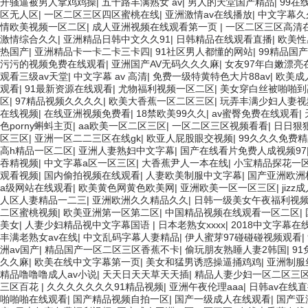
开骚逼被男人拿鸡鸡操
|
五十路丰满熟女 av
|
男人的天堂国产精品
|
99在
区无人区
|
一区二区三区四区蜜桃在线
|
亚洲激情av在线播放
|
中文字幕久
情欧美视频一区二区
|
成人亚洲视频在线观看第一页
|
一区二区三区高清
激情综合久久
|
亚洲精品日韩中文久久91
|
日韩精品在线观看直播
|
欧美性
热国产
|
亚洲精品卡一卡二卡三卡四
|
91社区男人都懂的网站
|
99精品国
污污的视频免费在线观看
|
亚洲国产AV无码久久久麻
|
女友97年白嫩漂亮
观看三级av天堂
|
中文字幕 av 高清
|
免费一级特黄特色大片88av
|
欧美成
观看
|
91最新资源在线观看
|
尤物福利视频一区二区
|
美女穿白丝被啪啪到
区
|
97精品视频久久久久
|
欧美大香蕉一区二区三区
|
玩弄丰满少妇人妻视
在线视频
|
在线亚洲视频免费看
|
18禁欧美99久久
|
av蜜臀免费在线观看
|
色porny蝌蚪主页
|
aa欧美一区二区三区
|
一区二区三区视频看看
|
日日狠
区三区
|
亚洲一区二二三区在线gk
|
欧亚人屁股眼交视频
|
99久久久免费精
高h精品一区二区
|
亚洲人妻熟妇中文字幕
|
国产在线看片免费人成视频97
吞精视频
|
中文字幕a区一区三区
|
大香蕉尹人一本在线
|
小宝精品探花一区
观看视频
|
国内偷拍视频在线观看
|
人妻欧美制服中文字幕
|
国产亚洲欧洲
a级网站在线观看
|
欧美黄色网黄色欧美网
|
亚洲欧美一区一区三区
|
jiz
人区人妻精品一二三
|
亚洲欧洲久久精品久久
|
日韩一级美女午夜福利视
二区蜜桃视频
|
欧美亚洲第一区第二区
|
中国精品视频在线观看一区二区
|
美女
|
人妻少妇精品视中文字幕国语
|
日本老熟女xxxx
|
2018中文字幕在
丰满老熟女av在线
|
中文乱码字幕人妻精品
|
伊人蜜芽97碰碰碰视频观看
|
洲av国产
|
精品国产一区二区三区香蕉不卡
|
偷玩朋友熟睡人妻2韩国
|
9
久久麻
|
欧美在线中文字幕第一页
|
美女和猛男诱惑操逼捅鸡鸡
|
亚洲制服
精品噜噜噜成人av小说
|
天天日天天草天天插
|
精品人妻少妇一区二区三
三区百花
|
久久久久久久久91精品视频
|
亚洲午夜伦理aaa
|
日韩av在线
啪啪啪在线观看
|
国产精品视频自拍一区
|
国产一级成人在线观看
|
国产亚