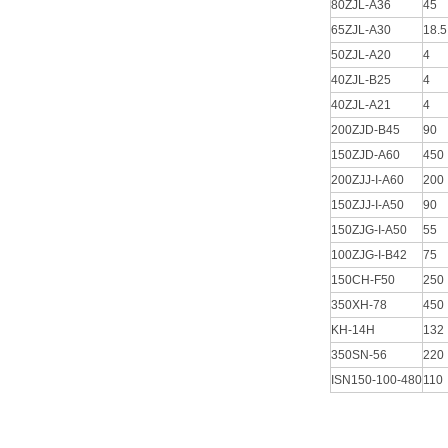
80ZJL-A36
45
65ZJL-A30
18.5
50ZJL-A20
4
40ZJL-B25
4
40ZJL-A21
4
200ZJD-B45
90
150ZJD-A60
450
200ZJJ-I-A60
200
150ZJJ-I-A50
90
150ZJG-I-A50
55
100ZJG-I-B42
75
150CH-F50
250
350XH-78
450
KH-14H
132
350SN-56
220
ISN150-100-480
110