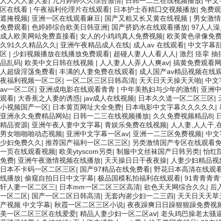
人人人人妻人妻
|
九月婷婷久久综合激情
|
日韩一二三在线视频播放
|
中文
区在线看
|
午夜福利伦理片在线观看
|
日本护士吞精囗交视频播放
|
免费观
遮掩视频
|
亚洲一区在线观看麻豆
|
国产又粗又长又黄在线视频
|
男女激情
免费观看
|
色婷婷综合欧美日韩亚洲
|
国产挤奶水在线观看播放
|
97人人
成人欧美网站免费直接看
|
女人的小鸡鸡真人免费视频
|
欧美黄色录像免
久91久久精品久久
|
亚洲午夜精品成人在线
|
成人av 在线观看
|
中文字幕乱
区
|
少妇视频播放在线播放免费观看
|
超碰人妻人人看人人
|
激烈 痉挛 抽搐
品乱码
|
欧美中文日韩在线视频
|
人人妻人人弄人人爽av
|
搞黄免费观看
人超级淫荡免费看
|
丰满的人妻免费在线观看
|
成人国产av精品视频在线
夜福利视频一区二区
|
一区二区三区日韩高清
|
天天日天天操天天啪
|
中文
av一区二区
|
亚洲成电影在线观看青青
|
中年美熟妇与少年的激情
|
亚洲
观看
|
大香蕉之人妻的诱惑
|
jav成人在线视频
|
日本久久道一区二区三区
|
小视频国产一区
|
日本黄页网址大全免费
|
日本电影中文字幕久久久久久
|
亚洲永久免费精品网站
|
日韩一二三在线视频播放
|
久久免费视频精品8
|
精品资源
|
亚洲午夜人妻中文字幕
|
青娱乐免费在线视频
|
人人妻,人人干,
男女啪啪啪动态视频
|
亚洲中文字幕一区av
|
亚洲一二三区免费视频
|
中文
少妇免费久久
|
推荐国产福利一区二区三区
|
另类激情国产专区在线观看
一页在线观看视频
|
欧美ytyscom另类
|
制服中文丝袜国产日韩另类
|
怡红
免费
|
亚洲午夜激情视频在线播放
|
天天操日日干夜夜操
|
人妻少妇精品视
日本不卡码一区二区三区
|
国产97精品在线免费看
|
野花日本高清在线观
线播放
|
偷窥自拍日日中文字幕
|
极品国模私拍福利在线观看
|
91青青青
轩人妻一区二区三
|
日本mm一区二区三区高清
|
欲色天天网综合久久
|
后
一区二区
|
国产一区二区日韩高清
|
无套内谢少妇一二三四
|
天天日天天草
产视频 中文字幕
|
秋霞一区二区三区小说
|
夜夜躁爽日日躁狠狠躁免费视
美一区二区三区在线爱爱
|
精品人妻少妇一区二区aⅴ
|
老头鸡巴操老太骚