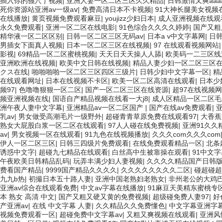
插入你的骚穴了视频
|
亚洲人妻一区二区三区久久精品
|
日韩激情又爽aaa
死你资源站亚洲av一级aⅴ
|
免费高清日本不卡视频
|
91大神长腿美女视频
在线播放
|
黄页视频免费观看麻豆
|
youjizz少妇日本
|
成人亚洲视频在线观
永久免费观看
|
亚洲一区二区在线电影
|
91色综合久久久久婷婷
|
国产又粗
精华液一区二区区别
|
日韩一区二区三区无码av
|
日本a v中文字幕网
|
日
男插女下面真人视频
|
日本一区二区三区在线视频
|
97 在线观看视频网站
影视
|
69精品一区二区蜜桃视频
|
天天日天天操人人舔
|
欧美码一二三区线
亚洲欧洲在线视频
|
欧美中文日韩在线视频
|
精品人妻少妇一区二区三区
クス在线
|
啪啪啪啪一区二区三区四区三级片
|
日韩少妇中文字幕一区
|
精
在线观看网址
|
日本在线视频不卡区
|
欧美一区二区高清在线观看
|
日本少
频97
|
色噜噜狠狠一区二区
|
国产一区二区三区在线资源
|
超97在线视频
频亚洲视频在线
|
国语自产精品视频在线看一大j8
|
成人区精品一区二区毛
洲午夜人妻中文字幕
|
亚洲精品av一区二区国产
|
国产在线av免费观看
|
乳av
|
男女做受高潮毛片一级野外
|
超碰青青草原免费在线观看97
|
大香蕉
熟女大屁股白浆一区二区在线观看
|
97人人碰在线免费视频
|
亚洲91久久
av
|
男女视频一区在线观看
|
91九色在线视频播放
|
久久久com久久久com
伊人一区二区三区
|
日韩三四级片免费观看
|
在线免费观看精品一区
|
北条
诱惑中文字
|
超碰九七精品在线观看
|
白丝高中生被靠操在观看
|
91中文字幕
午夜欧美日韩精品乱码
|
玩弄丰满少妇人妻视频
|
久久久久精品国产日韩
费看国产精品
|
9999国产精品久久久久
|
久久久久久久久久二区
|
碰超碰超
九九b热
|
初撮日本五十路人妻
|
亚洲中国老熟妇老熟女
|
非州老公的大鸡
亚洲av综合在线观看免费
|
中文av字幕在线播放
|
91麻豆天美精东蜜桃专
本 熟女 高清 中文
|
国产又粗又硬又黄的免费视频
|
超级碰免费人妻97
|
好
产亚洲av
|
在线 中文字幕 人妻
|
久久精品久久免费懂色
|
中文字幕亚洲字幕
视频免费观看一区
|
超碰免费中文字幕av
|
又粗又爽视频在线观看
|
亚洲风