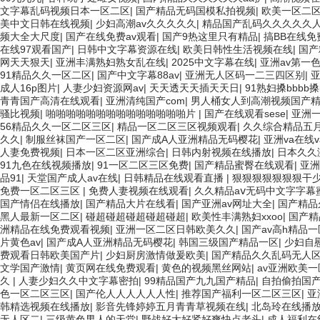
文字幕乱码视频日本一区二区
|
国产精品无码国模私拍视频
|
欧美一区二
美中文日韩在线视频
|
少妇高潮av久久久久久
|
精品国产乱码久久久久久
频大全大尺度
|
国产在线免费av观看
|
国产9热这里只有精品
|
搞BB在线免
在线97观看国产
|
日韩中文字幕资源在线
|
欧美日韩性生活视频在线
|
国产
网天天狠天
|
亚洲丰满熟妇熟女乱在线
|
2025中文字幕在线
|
亚洲av第一
91精品久久一区二区
|
国产中文字幕88av
|
亚洲无人区码一二三四区别
|
成人16p图片
|
人妻少妇资源网av
|
天天透天天插天天日
|
91熟妇搡bbbb搡
青青国产高清在线观看
|
亚洲清纯国产com
|
男人桶女人到高潮视频国产
骚比视频
|
啪啪啪啪啪啪啪啪啪啪啪啪啪啪片
|
国产在线观看sese
|
亚洲一
56精品久久一区二区三区
|
精品一区二区三区视频观看
|
久久综合精品五
久久
|
制服丝袜国产一区二区
|
国产成A人亚洲精品无码樱花
|
亚洲va在线
人妻免费视频
|
日本一区二区亚洲综合
|
日韩内射视频在线播放
|
日本久久
91九色在线视频播放
|
91一区二区三区免费
|
国产精品蜜臀在线观看
|
亚洲
品91
|
天堂国产成人av在线
|
日韩精品在线观看直播
|
狠狠狠狠狠狠狠干
免费一区二区三区
|
免费人妻视频在线观看
|
久久精品aⅴ无码中文字字幕
国产情侣在线播放
|
国产精品大片在线看
|
国产亚洲av网址大全
|
国产精品
黑人最新一区二区
|
碰超碰超碰超碰超碰超
|
欧美性丰满熟妇xxoo
|
国产精
洲精品在线免费观看视频
|
亚洲一区二区日韩欧美久久
|
国产av高h精品
片黄色av
|
国产成A人亚洲精品无码樱花
|
韩国三级国产精品一区
|
少妇自
费观看日韩欧美国产片
|
少妇厨房激情做爰欧美
|
国产精品久久乱码无人
文学国产激情
|
黄页网在线免费观看
|
黄色的视频黑丝网站
|
av亚洲欧美
久
|
人妻少妇久久中文字幕密拍
|
99精品国产九九国产精品
|
自拍偷拍国
色一区二区三区
|
国产伦人人人人人人性
|
推荐国产福利一区二区三区
|
亚
韩精选视频在线播放
|
影音先锋婷婷五月青青草视频在线
|
北岛玲在线播
无人区二
|
三级黄色男人的天堂
|
野战好大好紧好爽快点老头
|
成人福利在