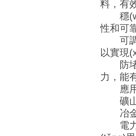
料
穩(wě
性和可靠性
可調(di
以實現(x
防堵塞：
力，
應用領(
礦山行業
冶金行業
電力行