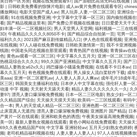
美日韩一区另类
|
视频在线免费观看97
|
国产加勒比高清无码在线视频
|
影
|
日韩欧美免费看的惊悚片电影
|
成人av黄片免费在线观看专区
|
chi
播放网站
|
电影天堂国产成人av
|
黑人玩弄,人妻,一区二区三区
|
亚洲综合
观看
|
91在线视频免费亚洲
|
中文字幕中文字幕一区三区
|
国内偷拍视频在
看
|
国产精品视频这里有
|
国产免费公开视频在线播放
|
日日爱爱天天干天
妇丰满一区一二区视频社区
|
男人天堂男人天堂网
|
福利视频一二三在线
3D
|
午夜精品久久久久久8050不卡
|
国产精品综合自拍第一页
|
宅男一区
福利久久久
|
2021国产麻豆剧传媒精品入口
|
伊人色在线观看视频
|
亚洲免
在线视频
|
97人人碰在线免费视频
|
日韩欧美激情第一页
|
我不卡亚洲视频
线路
|
中国老头同志视频在那里观看
|
青青热国产在线视频
|
青青操av在
色
|
黄色av观看一区二区三区
|
中文字幕久久五月天
|
亚洲一区二区三区在
热桃花综合久久久久
|
99久久国产亚洲精品
|
中文字幕久久五月天
|
国产三
精品人妻熟女a62v久久
|
鸡巴爆操小骚逼免费视频
|
在线看不卡日本av
|
日
幕久久五月天
|
有色视频免费在线观看
|
男人操女人流白桨软件下载
|
成年
美aaa
|
亚洲一区二区蜜乳av
|
人人妻人人弄人人爽av
|
成年毛片18成年毛
区三区
|
韩国美女主播福利在线
|
日本伊人中文字幕在线
|
强伦轩人妻一区
动漫 中字 视频
|
天天射天天舔天天看
|
精品人妻久久久久久久久一久
|
久
妻97
|
漂亮人妻口爆深喉免费视频
|
日本一区二三区电影
|
熟女少妇一区二
久久精品国产综合
|
天天操天天摸天天添
|
欧美码一二三区线观看
|
有码中
合一本
|
男人的天堂成人精品一区二区三区
|
亚洲色图一区二区三区三州
|
止床震真人无遮挡
|
漂亮人妻口爆深喉免费视频
|
亚洲图片 国产精品
|
日本
产黄片一区在线观看
|
亚洲和欧美色的诱惑
|
午夜美女操逼高潮免费视频
|
美一区
|
最新人妻熟女视频在线观看
|
黄色小网站在线免费观看
|
天天操天
69久久夜色精品国产69
|
中文字幕 亚洲轻轻av
|
五月天少妇熟女色婷婷
|
频
|
老司机精品福利视频在线
|
人妻人妻人人妻人人
|
97人人在线视频播放