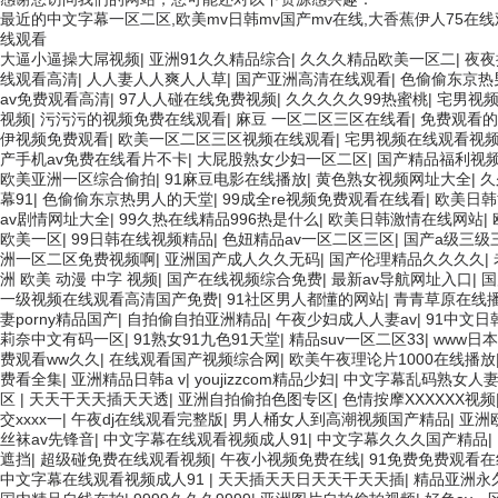
最近的中文字幕一区二区,欧美mv日韩mv国产mv在线,大香蕉伊人75在
线观看
大逼小逼操大屌视频
|
亚洲91久久精品综合
|
久久久精品欧美一区二
|
夜夜
线观看高清
|
人人妻人人爽人人草
|
国产亚洲高清在线观看
|
色偷偷东京热
av免费观看高清
|
97人人碰在线免费视频
|
久久久久久99热蜜桃
|
宅男视
视频
|
污污污的视频免费在线观看
|
麻豆 一区二区三区在线看
|
免费观看的
伊视频免费观看
|
欧美一区二区三区视频在线观看
|
宅男视频在线观看视
产手机av免费在线看片不卡
|
大屁股熟女少妇一区二区
|
国产精品福利视
欧美亚洲一区综合偷拍
|
91麻豆电影在线播放
|
黄色熟女视频网址大全
|
久
幕91
|
色偷偷东京热男人的天堂
|
99成全re视频免费观看在线看
|
欧美日韩
av剧情网址大全
|
99久热在线精品996热是什么
|
欧美日韩激情在线网站
|
欧美一区
|
99日韩在线视频精品
|
色妞精品av一区二区三区
|
国产a级三级
洲一区二区免费视频啊
|
亚洲国产成人久久无码
|
国产伦理精品久久久久
|
洲 欧美 动漫 中字 视频
|
国产在线视频综合免费
|
最新av导航网址入口
|
国
一级视频在线观看高清国产免费
|
91社区男人都懂的网站
|
青青草原在线播
妻porny精品国产
|
自拍偷自拍亚洲精品
|
午夜少妇成人人妻av
|
91中文日
莉奈中文有码一区
|
91熟女91九色91天堂
|
精品suv一区二区33
|
www日
费观看ww久久
|
在线观看国产视频综合网
|
欧美午夜理论片1000在线播放
费看全集
|
亚洲精品日韩a v
|
youjizzcom精品少妇
|
中文字幕乱码熟女人
区
|
天天干天天插天天透
|
亚洲自拍偷拍色图专区
|
色情按摩XXXXXX视频
交xxxx一
|
午夜dj在线观看完整版
|
男人桶女人到高潮视频国产精品
|
亚洲
丝袜av先锋音
|
中文字幕在线观看视频成人91
|
中文字幕久久久国产精品
|
遮挡
|
超级碰免费在线观看视频
|
午夜小视频免费在线
|
91免费免费观看在
中文字幕在线观看视频成人91
|
天天插天天日天天干天天插
|
精品亚洲永