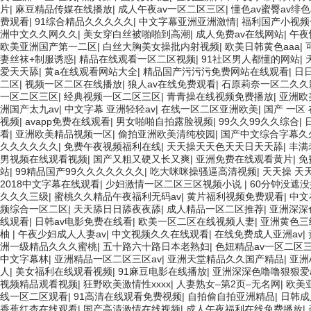
片
|
麻豆精品传媒在线播放
|
成人午夜av一区二区三区
|
懂色av蜜臀av绯色
费观看
|
91综合精品久久久久久
|
中文字幕亚洲亚洲激情
|
福利国产小视频
洲中文久久网久久
|
美女穿白丝被啪啪到高潮
|
成人免费av在线网站
|
午夜
欧美亚洲国产第一二区
|
白丝大胸美女操批内射视频
|
欧美日韩黄色aaa
|
妻丝袜+制服诱惑
|
精品在线观看一区二区视频
|
91社区男人都懂的网站
|
爱天天舔
|
黄a在线观看网站大全
|
精品国产污污污免费网站在线观看
|
日
二区
|
视频一区二区在线播放
|
狼人av在线免费观看
|
石原莉奈一区二久久
一区二区三区
|
经典视频一区二区三区
|
青青操在线视频免费播放
|
亚洲欧
洲国产太九av
|
中文字幕 亚洲轻轻av
|
在线一区二区亚洲欧美
|
国产 一区
视频
|
avapp免费在线观看
|
男女啪啪自拍露脸视频
|
99久久99久久综合
|
看
|
亚洲欧美精品视频一区
|
偷拍亚洲欧美清纯校园
|
国产中文综合字幕久
久久久久久久
|
免费午夜视频福利在线
|
天天操天天色天天日天天舔
|
丰满
男视频在线观看视频
|
国产又粗又硬又长又爽
|
亚洲免费在线观看黄片
|
免
站
|
99精品国产99久久久久久久久
|
吃大咪咪操骚逼高清视频
|
天天操 天
2018中文字幕在线观看
|
少妇激情一区二区三区视频小说
|
60分钟没遮
久久久三级
|
蜜桃久久精品午夜福利无码av
|
黄片福利视频免费观看
|
中文
频综合一区二区
|
天天舔日日舔夜夜舔
|
成人精品一区二区推荐
|
亚洲深深
线观看
|
日韩av电影免费在线看
|
欧美一区二区在线视频人妻
|
亚洲黄色三
柚
|
午夜少妇成人人妻av
|
中文视频久久在线观看
|
在线免费成人亚洲av
|
洲一级精品久久久蜜桃
|
五十路六十路日本老熟妇
|
色妞精品av一区二区
中文字幕林
|
亚洲精品一区二区三区av
|
亚洲天堂精品久久国产精品
|
亚洲
人
|
美女福利在线观看视频
|
91麻豆电影在线播放
|
亚洲深深色噜噜狠狠爱
视频精品观看视频
|
狂野欧美激情性xxxx
|
人妻熟女–第2页–无名网
|
欧美
线一区二区观看
|
91高清在线观看免费视频
|
自拍偷自拍亚洲精品
|
日韩成
香蕉红杏在线观看
|
国产高清激情在线视频
|
成人午夜福利在线免费播放
|