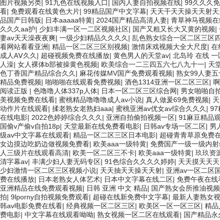
图片视频另类
|
91九色在线视频入口
|
国内人妻自拍视频在线
|
99久久久
看
|
免费观看在线黄色大片
|
99精品国产中文字幕
|
天天干天天操天天射天
品国产日韩版
|
日本aaaaa特黄
|
2024国产精品高清人妻
|
青草神马视频在
久久久aa护
|
少妇丰满一区一二区视频社区
|
国产又粗又长大又黄的视频
|
妻av天天澡夜夜爽
|
一级少妇精品久久久久
|
乱色熟女综合一区二区三区
看网站看看亚洲
|
精品一区二区三区别视频
|
激情床戏视频大全大尺度
|
在
成人AⅤ久久
|
超碰视频免费在线播放
|
黄色男人的天堂av
|
北岛玲 在线 
人澡
|
女人裸体b部被操黄色视频
|
欧美综合一二三四五六七八九十一
|
天
色丁香国产精品综合久久
|
麻花传媒MV国产免费观看视频
|
熟女99人妻五
精品免费视频
|
啪啪啪在线观看免费视频
|
酒色1314亚洲一区二区三区
|
啊
阅读正版
|
色噜噜人体337p人体
|
日本一区二区三区综合网
|
男女啪啪自
美视频免费在线看
|
蜜桃精品噜噜噜成人av小说
|
真人做爰69免费视频
|
天
动作片在线观看
|
揉老熟女老熟妇aaa
|
蜜桃亚洲av优女av综合久久久
|
9
在线电影
|
2022色婷婷综合久久久
|
亚洲自拍偷拍视频一区
|
91麻豆精品
国偷v产偷v自拍18p
|
天堂最新在线免费看电影
|
日韩av专场一区二区
|
男
级av中文字幕在线观看
|
精品一区二区三区日本电影
|
超碰青青草原免费在
女边摸边吃奶边做视频免费看
|
欧美aaa一级特黄
|
免费国产一级一级内射
人三级片在线观看高清
|
欧美一区二区三不卡
|
欧美aaa一级特黄
|
玖玖资
清字幕av
|
丰满少妇人妻无码专区
|
91色综合久久久久婷婷
|
天天摸天天天
少妇激情一区二区三区视频小说
|
天天抽天天操天天射
|
亚洲av一区二区
费在线播放
|
日本老熟女人体艺术
|
日本中文字幕在线二区
|
免费午夜在线
亚洲精品在线免费观看视频
|
日韩 亚洲 中文 精品
|
国产熟女会所推油视频
拍
|
9lporny自拍视频免费观看
|
超碰在线新免费中文字幕
|
最新人妻熟女
韩av电影免费在线看
|
经典视频一区二区三区
|
欧美区一区一区三区
|
精品
费电影
|
中文字幕在线观看呦呦
|
熟女视频一区二区在线观看
|
国产精品永