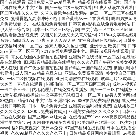
国产在线观看
|
高清免费人妻aⅴ精品毛片
|
精品视频在线观看 日韩
|
国产午
手机在线成人中文字幕
|
国产一级二级三级在线看
|
91成人动漫在线观看
|
区三区精品久久人妻
|
久草久费绿色在线资源站
|
麻豆 一区二区三区在线
免费
|
蜜桃臀熟女高潮呻吟不断
|
国产黄桃AV一区在线观看
|
嗯啊男技师 
片免费观看
|
久一在线视频免费观看
|
日韩黄色a影视在线免费观看网站 
伊人第一综合网
|
日本一区二区三区综合网
|
中文字幕一区二区三区5656
|
线观看播放影院免费
|
又粗又长又硬又大又黄又猛cv
|
2018中文字幕在线
东方伊甸园成人av
|
17夜人妻人人澡人妻
|
亚洲高清码在线精品av
|
日韩亚
深夜福利视频一区二区
|
漂亮人妻久久被公侵犯
|
亚洲专区 欧美日韩
|
日韩
3p人妻一区二区三区
|
2017在线免费观看中文a
|
最新69视频在线观看
|
青
高清
|
青女在线国内激情自拍视频网
|
亚洲熟妇在线视频一区二区
|
在线能
品在线播放
|
四虎影音精品影院在线播放
|
久久久久国产午夜性感美女视
成人在线
|
国产午夜激情自拍视频
|
国产精品一国产精品免费
|
被插到喷水
韩亚洲
|
成人国产av精品麻豆入口
|
亚洲av免费观看高清
|
美女摸自己下面
区
|
一区二区性视频在线观看
|
亚洲高清蜜臀在线观看
|
成年毛片18成年毛
大鸡巴一直操在线观看
|
啪啪啪啪一区二区三区四区三级片
|
成年人视频
一卡二卡三卡四
|
内地伦理片在线免费观看播放
|
国产一二三区在线播放
|
91青草视频在线播放
|
中文字幕乱码视频日本一区二区
|
av男人天堂网在
99热国产精品17c
|
中文字幕 亚洲轻轻av
|
999在线免费精品视频
|
成人午
另类日韩欧美
|
日本一级片免费大全
|
亚洲美女福利视频免费
|
在线播放三
久久久久久久
|
k200tv免费看片成人
|
亚洲美女高潮久久久久久久
|
日韩亚
二区在线观看
|
国产亚洲av网址大全
|
在线看国产91av
|
aaa夜夜夜精品视
洲插美女综合av
|
国内偷拍视频在线观看
|
欧美精品在欧洲一区二区少妇
|
www
|
福利动态视频午夜日本免费
|
97国产福利在线视频
|
日本在线观看公
视频
|
久久99精品久久久久久久不卡
|
日韩精品视频网站免费观看
|
av蜜