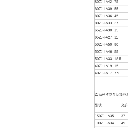
80ZJ-I-A42
75
80ZJ-I-A39
55
80ZJ-I-A36
45
80ZJ-I-A33
37
65ZJ-I-A30
15
65ZJ-I-A27
11
50ZJ-I-A50
90
50ZJ-I-A46
55
50ZJ-I-A33
18.5
40ZJ-I-A19
15
40ZJ-I-A17
7.5
ZJ系列渣漿泵及其他泵
型號
允許
150ZJL-A35
37
100ZJL-A34
45