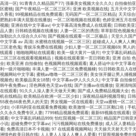
高清一区
|
91青青久久精品国产77
|
强暴美女视频大全久久久
|
自拍偷拍亚
区蜜桃
|
国产午夜精品一区二区三区不
|
亚洲 欧美视频在线
|
五月天中文字
久香蕉
|
99视频精品在线免费观看
|
无码国产一区二区三区精品
|
天天综合
肥熟妇丰满大屁股在线播放
|
一区二区啪视频在线观看
|
色婷亚洲五月在
视频
|
亚洲在线中文字幕av
|
中文字幕高清免费成人在线观看
|
日韩欧美亚
品人妻
|
日韩精选视频在线播放
|
人妻一区二区的诱惑
|
草草影院色视频免
加勒比久久综合久久678
|
国产视频在线观看一区二区极品
|
天堂久久国
中文字幕 av 高清
|
水蜜桃在线视频一区二区三区
|
超碰成人人人爽人人爽
三区老色鬼
|
青娱乐免费在线视频
|
少妇人妻一区二区三区视频69
|
男人的
线观看
|
啪啪啪网站在线观看
|
欧美一级大黄片一级片
|
中文字幕乱码精品9
二区三区在线观看视频精品
|
视频在线观看第一页日韩欧美
|
亚洲 自拍 
全
|
欧美亚洲 自拍偷拍
|
色视频网在线视频观看
|
素人搭讪中出中文字幕在
利一级片啪啪啪
|
丰满人妻一区二区三区免费视频棣
|
91日韩欧美后入在
视频网站中文字幕
|
蜜桃av噜噜一区二区三区香
|
美女张开腿让男人捅视
视频色
|
欧美极品美女18禁
|
中文字幕av伊人久久久久
|
中文字幕 自拍偷
韩午夜免费av.
|
淫色网夜色天堂av在线
|
国产主播av在线播放
|
亚洲清纯国
在线观看
|
91久久人澡人妻天天做天天爽
|
国产成人免费精品视频大全
|
色
机在线精品
|
欧美精品在欧洲一区二区少妇
|
深夜精品福利视频导航
|
日韩
55夜色66夜色男人的天堂
|
男女视频一区在线观看
|
天堂va蜜桃一区二区
少妇
|
小泽玛利亚在线观看免费视频
|
欧美激情一区二区三区鹅口疮
|
手机
久久永久免费专区人妻
|
7799精品视频免费观看
|
最新69视频在线观看
|
观看
|
中文字幕乱码精品999
|
怡红院视频一区二区三区
|
精品国产日韩亚
小说
|
超碰免费中文字幕av
|
污污视频网站在线免费播放
|
成人区人妻精品
看
|
免费高清日本不卡视频
|
97 在线观看视频网站
|
天天操天天射天天干
洲情色欧美日韩在线
|
人人妻人人澡人人爽人人爱看
|
打屁股视频免费在