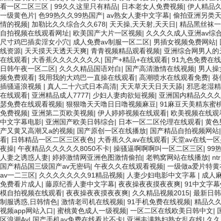
看一区二区三区
|
99久久这里只有精品
|
日本老女人免费视频
|
伊人精品
一级黄色片
|
色99热久久99热国产
|
av熟女人妻中文字幕
|
偷拍亚洲另类
情的视频
|
加勒比久久综合久久678
|
天天操,天天射,天天日
|
精品黑丝袜一
自拍视频在线观看网址
|
欧美国产大片一区视频
|
久久久久成人亚洲av综
尺寸鸡巴插卖淫女小穴
|
成人免费av制服一区二区
|
男插女视频免费网站
|
线资源
|
天天摸天天透天天爽
|
青青视频精品观看视频
|
亚洲综合网男人的
在线观看
|
大香蕉久久久久久久久
|
国产+精品+在线观看
|
91九色免费在
日韩午夜一区二区
|
久久久精品国语对白
|
国产高清激情在线视频
|
男人操
频免费观看
|
我用我的大鸡巴一直操在线观看
|
高潮喷水在线观看免费
|
葵
插骚逼浪视频
|
真人二十六式日本高清
|
天天草天天日天天舔
|
邪恶老湿精
在线观看
|
亚洲精品成人7777
|
少妇人妻肉欲短视频
|
亚洲国内精品久久久
瑟免费在线观看视频
|
狠狠噜天天噜日日噜视频麻豆
|
91麻豆天美精东蜜
免费视频
|
亚洲第二页欧美视频
|
伊人婷婷视频在线观看
|
欧美视频在线观
中文字幕电影
|
亚洲国产欧美日韩综合
|
日本一区二区伦理在线观看
|
黄色
产又黄又高潮又a的视频
|
国产原创一区在线播放
|
国产精品自拍视频网站
看
|
日韩精品一区二区三区夜色
|
大香蕉久久av在线观看
|
天堂av在线一
夜操
|
午夜精品久久久久久8050不卡
|
操骚逼啊啊啊叫一区二区三区
|
99
人妻之诱惑人妻
|
婷婷激情网亚洲色图激情偷拍
|
老鸭窝网站在线播放
|
n
国产精品国三级国产av无密码
|
午夜久久在线观看视频
|
一级做a爱片特黄
av一二三区
|
久久久久久久久91精品视频
|
人妻少妇电影中文字幕
|
成人麻
免费看片成人
|
藤原纪香人妻中文字幕
|
夜夜操夜夜摸夜夜爽
|
91中文字幕ye
模自拍视频在线观看
|
夜夜操夜夜摸夜夜爽
|
久久精品视频2015
|
最新日韩
制服诱惑,日韩情色
|
激情老司机在线视频
|
91手机免费在线视频
|
精品久
视频app网站入口
|
蜜桃黄色成人一级视频
|
一区二区在线欧美日韩中文
|
区浪潮Av
|
国产手机av免费在线看片不卡
|
亚洲丰满熟妇熟女乱在线
|
久久