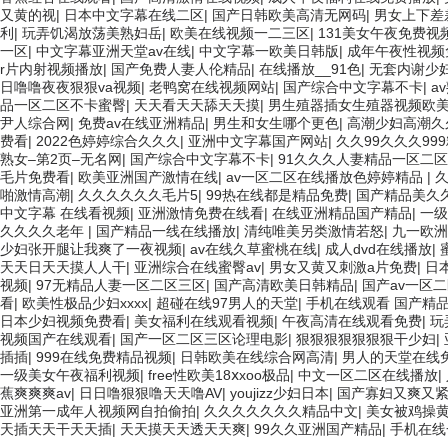
又黄的视
|
日本中文字幕在线二区
|
国产日韩欧美高清无网码
|
男女上下差
利
|
玩弄饥渴放荡美熟妇岳
|
欧美在线视频一二三区
|
131美女午夜免费视
一区
|
中文字幕亚洲天堂av在线
|
中文字幕一欧美日韩版
|
成年午夜性视频
r片内射视频播放
|
国产免费人妻人伦精品
|
在线播放__91色
|
无套内谢少
日噜噜夜夜狠狠va视频
|
老鸭窝在线视频网站
|
国产综合中文字幕不卡
|
a
品一区二区不卡蜜臀
|
天天看天天舔天天摸
|
男生殖器插女生殖器视频欧
尹人综合网
|
免费av在线亚洲精品
|
男生和女生哪个更色
|
高潮少妇高潮久
费看
|
2022色婷婷综合久久久
|
亚洲中文字幕国产网站
|
久久99久久久99
熟女–第2页–无名网
|
国产综合中文字幕不卡
|
91久久久人妻精品一区二区
毛片免费看
|
欧美亚洲国产激情在线
|
av一区二区在线播放色婷婷精品
|
啪激情高潮
|
久久久久久久毛片5
|
99热在线都是精品免费
|
国产精品美久
中文字幕 在线看视频
|
亚洲激情免费在线看
|
在线亚洲精品国产精品
|
一级
久久久久老年
|
国产精品一线在线播放
|
清纯唯美另类激情若怒
|
九一欧洲
少妇张开腿让我爽了一夜视频
|
av在线久草蜜桃在线
|
成人dvd在线播放
|
天天日天天摸人人干
|
亚洲综合在线蜜臀av
|
男女又黄又刺激a片免费
|
日
视频
|
97无精品人妻一区二区三区
|
国产高清欧美日韩精品
|
国产av一区
看
|
欧美性极品少妇xxxx
|
超碰在线97男人的天堂
|
手机在线观看 国产精
日本少妇视频免费看
|
美女福利在线观看视频
|
午夜高清在线观看免费
|
玩
视频国产在线观看
|
国产一区二区三区论理电影
|
狠狠狠狠狠狠狠干少妇
|
插插
|
999在线免费精品视频
|
日韩欧美在线综合网高清
|
男人的天堂在线免
一级美女午夜福利视频
|
free性欧美18ⅹxoo极品
|
中文一区二区在线播放
|
蕉爽爽爽av
|
日日噜狠狠噜天天噜AV
|
youjizz少妇日本
|
国产寡妇又爽又
亚洲第一成年人视频网自拍偷拍
|
久久久久久久久精品中文
|
美女被鸡操
天插天天干天天插
|
天天摸天天透天天爽
|
99久久亚洲国产精品
|
手机在线