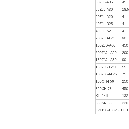
80ZJL-A36
45
65ZJL-A30
18.5
50ZJL-A20
4
40ZJL-B25
4
40ZJL-A21
4
200ZJD-B45
90
150ZJD-A60
450
200ZJJ-I-A60
200
150ZJJ-I-A50
90
150ZJG-I-A50
55
100ZJG-I-B42
75
150CH-F50
250
350XH-78
450
KH-14H
132
350SN-56
220
ISN150-100-480
110