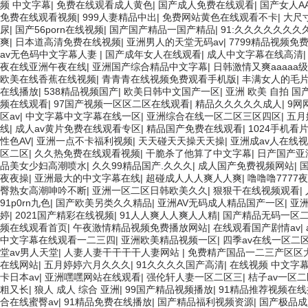
频 中文字幕
|
免费在线观看成人黄色
|
国产成人免费在线观看
|
国产女人A
免费在线观看视频
|
999人妻精品中出
|
免费网站黄色在线观看不卡
|
大尺
尿
|
国产56porn在线视频
|
国产国产精品一国产精品
|
91:久久久久久久久
爽
|
日本道高清免费在线视频
|
亚洲男人的天堂无码av
|
7799精品视频免
av无色码中文字幕人妻
|
国产成年女人在线观看
|
成人中文字幕在线高清
夜在线亚洲午夜在线
|
亚洲国产综合精品中文字幕
|
日韩激情又爽aaaaa级
欧美在线香蕉在线视频
|
青青青在线视频免费观看手机版
|
丰满女人的毛
在线播放
|
538精品视频国产
|
欧美日韩中文国产一区
|
亚洲 欧美 自拍 国
频在线观看
|
97国产视频一区区二区在线观看
|
精品久久久久久成人
|
9网
区av
|
中文字幕中文字幕在线一区
|
亚洲综合在线一区二区三区四区
|
五月
线
|
成人av黄片免费在线观看专区
|
精品国产免费在线观看
|
1024手机看
性色AV
|
亚洲一点不卡福利视频
|
天天碰天天操天天操
|
亚洲成av人在线
区二区
|
久久热免费在线观看视频
|
干脆杀了他算了中文字幕
|
日产国产亚
品美女少妇高潮喷水
|
久久99精品国产.久久久
|
成人国产免费视频网站
|
夜夜操
|
亚洲最大的中文字幕在线
|
超碰成人人人爽人人爽
|
噜噜噜7777
臀熟女高潮呻吟不断
|
亚洲一区二区日韩欧美久久
|
狠狠干在线视频观看
|
91p0rn九色
|
国产欧美另类久久精品
|
亚洲AV无码成人精品国产一区
|
亚洲
婷
|
2021国产精彩在线视频
|
91人人爽人人爽人人精
|
国产精品无码一区
频在线观看首页
|
午夜激情精品视频免费播放网站
|
在线观看国产剧情av
|
中文字幕在线观看一二三四
|
亚洲欧美精品视频一区
|
四季av在线一区二
堂av男人天堂
|
人妻人妻干干干干人妻网站
|
免费精产国品一二三产区区
在线网站
|
五月婷婷六月久久久
|
91久久久久国产高清
|
在线视频 中文字幕
卡日本av
|
亚洲嘿嘿网站在线观看
|
强伦轩人妻一区二区三
|
桔子av一区
粗又长
|
狼人 成人 综合 亚洲
|
99国产精品视频播放
|
91精品推荐视频在线
合在线蜜臀av
|
91精品免费在线播放
|
国产精品福利视频资源
|
国产极品成