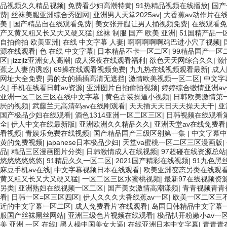
品视频久久精品视频
|
免费看少妇高潮特黄
|
91热精品视频在线播放
|
国产
费
|
丝袜美腿亚洲综合秀图网
|
亚洲男人天堂2025av
|
大香蕉av动作片在
美
|
国产精品自在线观看免费
|
美女张开腿让男人捅视频免费
|
在线观看免
产又黄又粗又长又大又硬又猛
|
丝袜 制服 国产 欧美 亚洲
|
51国精产品一
自拍偷拍 欧美亚洲
|
在线 中文字幕 人妻
|
啊啊啊啊啊鸡巴进小穴了视频
|
源在线观看
|
色 在线 中文字幕
|
日本精品不卡一区二区
|
99精品国产一区
区
|
jlzzjlz亚洲女人高潮
|
成人深夜在线观看福利
|
欲色天天网综合久久
|
激
蕉之人妻的诱惑
|
69操在线观看视频免费
|
九九热在线视频观看最新
|
成人
网址大全免费
|
男的女的插插高清无遮挡
|
激情欧美视频一区二区
|
中文字
久
|
手机在线看日韩av资源
|
亚洲图片自拍偷拍视频
|
婷婷综合缴情亚洲a
亚洲一区二区三区在线中文字幕
|
黄色古装操逼小视频
|
日韩欧美激情第
屄的视频
|
武藤兰无高清码av在线刚观看
|
天天插天天日天天操天天干
|
亚
国产极品少妇在线观看
|
酒色1314亚洲一区二区三区
|
日韩视频在线观看
全
|
伊人中文在线最新版
|
亚洲欧洲久久精品久久
|
亚洲天堂av在线免费看
看视频
|
青娱乐免费在线视频
|
国产精品国产三级区别第一集
|
中文字幕中
黄的免费视频
|
japanese日本极品少妇
|
天堂va蜜桃一区二区三区漫画版
|
品
|
精品三区漫画图片分类
|
日韩激情成人在线视频
|
97超碰在线资源总站
悠悠悠悠悠悠
|
91精品久久一区二区
|
2021国产精彩在线视频
|
91九色黑
麻豆手机av在线
|
中文字幕视频日本在线观看
|
欧美亚洲变态另类在线观
黄又粗又长又大又硬又猛
|
一区二区三区水蜜桃视频
|
最新97在线视频资
另类
|
亚洲熟妇在线视频一区二区
|
国产美女激情高潮漾频
|
青青视频青青
看
|
日韩一区=区三区四区
|
伊人久久久大香线蕉av一区
|
欧美一区二区三
近的中文字幕一区二区
|
成人免费看片'在线观看
|
岛国日韩精品中文字幕
服国产丝袜黑丝网站
|
亚洲三级色片视频在线观看
|
极品扒开粉嫩小av一
美 亚洲 一区 在线
|
黑人橾中国美女大逼
|
在线亚洲日本中文字幕
|
青青青