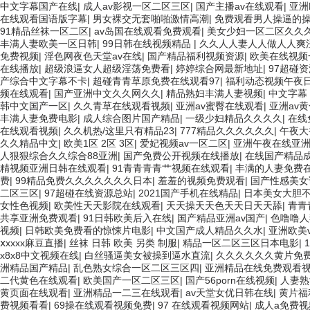
中文字幕国产在线
|
成人av影视一区二区三区
|
国产主播av在线观看
|
亚洲
在线观看国语版字幕
|
男女裸交无套啪啪激情高潮
|
免费观看男人操逼的
91精品丝袜一区二区
|
av岛国在线观看免费观看
|
美女少妇一区二区久久
丰满人妻欧美一区日韩
|
99日韩在线视频精品
|
久久人人妻人人做人人爽
免费视频
|
淫色网夜色天堂av在线
|
国产精品福利视频资源
|
欧美在线视频
在线播放
|
超级浪逼女人超级淫荡免费看
|
婷婷综合网最新地址
|
97超碰
产综合中文字幕不卡
|
超碰青青草原免费在线观看97
|
福利动态视频午夜
频在线观看
|
国产亚洲中文久久网久久
|
精品熟妇丰满人妻视频
|
中文字幕 
韩中文国产一区
|
久久青草在线观看视频
|
亚洲av蜜臀在线观看
|
亚洲av
丰满人妻免费电影
|
成人综合图片国产精品
|
一级少妇精品久久久久
|
在线
在线观看视频
|
久久机热/这里只有精品23
|
777精品久久久久久久
|
午夜大
久久精品中文
|
欧美1区 2区 3区
|
爱妃视频av一区二区
|
亚洲午夜在线亚
人狠狠综合久久综合88亚洲
|
国产免费公开视频在线播放
|
在线国产精品成
精视频亚洲日韩在线观看
|
91青青青青艹视频在线观看
|
丰满的人妻免费
费
|
99精品免费久久久久久久久日本
|
羞羞的视频免费观看
|
国产性感美女
二区三区
|
97超碰在线资源总站
|
2021国产手机在线精品
|
日本美女大胆
女性色视频
|
欧美性天天影院在线观看
|
天天操天天色天天日天天舔
|
青青
共享亚洲免费观看
|
91日韩欧美后入在线
|
国产精品亚洲av国产
|
色噜噜人
视频
|
日韩欧美免费看的惊悚片电影
|
中文国产成人精品久久水
|
亚洲欧美
ⅹxxxx麻豆直播
|
丝袜 日韩 欧美 另类 制服
|
精品一区二区三区日本电影
|
x8x8中文视频在线
|
白丝骚逼美女被操到逼水直流
|
久久久久久久黄片免
洲精品国产精品
|
乱色熟女综合一区二区三区四
|
亚洲精品在线免费观看
二代黄色在线观看
|
欧美国产一区二区三区
|
国产56porn在线视频
|
人妻熟
黄页面在线观看
|
亚洲精品一二三在线观看
|
av天堂女优日韩在线
|
黄片福
费视频看看
|
69操在线观看视频免费
|
97 在线观看视频网站
|
成人a免费视