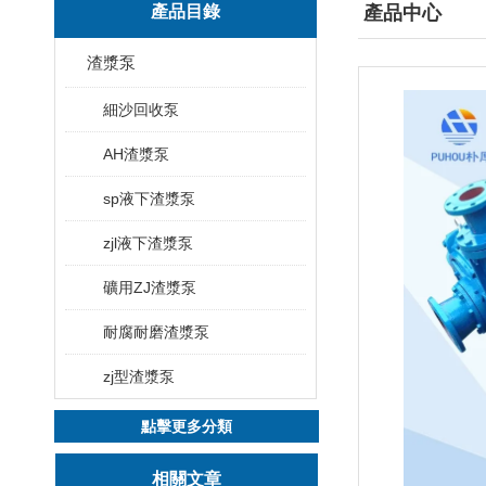
產品目錄
產品中心
渣漿泵
細沙回收泵
AH渣漿泵
sp液下渣漿泵
zjl液下渣漿泵
礦用ZJ渣漿泵
耐腐耐磨渣漿泵
zj型渣漿泵
點擊更多分類
相關文章