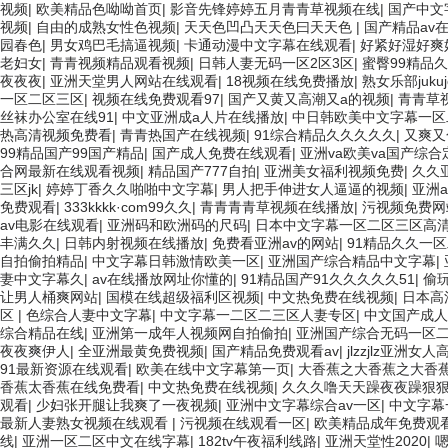
视频
|
欧美精品色呦呦首页
|
影音先锋婷婷五月青青草视频在线
|
国产中文
视频
|
自由的成熟女性色视频
|
天天色凹凸天天色曰天天色
|
国产精品av
园春色
|
男女鸡巴毛搞逼视频
|
卡通动漫中文字幕在线观看
|
好紧好湿好爽
老妇女
|
青青视频精品观看视频
|
日韩人妻无码一区2区3区
|
蜜臀99精品
夜夜夜
|
亚洲天堂男人网站在线观看
|
18视频在线免费播放
|
熟女乐部jukujo
一区二区三区
|
视频在线免费观看97
|
国产又黄又高潮又a的视频
|
青青草
丝袜办公室在线91
|
中文亚洲成a人片在线播放
|
中日韩欧美中文字幕一区
热高清视频免费看
|
青青热国产在线视频
|
91综合精品久久久久久
|
又爽又
99精品国产99国产精品
|
国产成人免费在线观看
|
亚洲va欧美va国产综合
合网最新在线观看视频
|
精品国产777自拍
|
亚洲美女福利视频免费
|
久久
三区jk
|
婷婷丁香久久啪啪中文字幕
|
男人把手伸进女人逼逼的视频
|
亚洲a
免费观看
|
333kkkk·com99久久
|
青青青青草视频在线播放
|
污视频免费网
av电影在线观看
|
亚洲码和欧洲码的尺码
|
日本中文字幕一区二区三区高
丰满久久
|
日韩内射视频在线播放
|
免费看亚洲av的网站
|
91精品久久一
自拍偷拍精品
|
中文字幕日韩激情欧美一区
|
亚洲国产综合精品中文字幕
|
妻中文字幕久
|
av在线播放网址你懂的
|
91精品国产91久久久久久51
|
偷
让男人桶爽网站
|
国模在线超级福利区视频
|
中文热免费在线视频
|
日本高
区
|
色综合人妻中文字幕
|
中文字幕一二区二三区人妻专区
|
中文国产成人
综合精品在线
|
亚洲第一成年人视频网自拍偷拍
|
亚洲国产综合无码一区二
夜夜爽伊人
|
全亚洲最黄免费视频
|
国产精品免费观看av
|
jlzzjlz亚洲女人
91最新资源在线观看
|
欧美在线中文字幕第一页
|
大香蕉之大香蕉之大香
香蕉太香蕉在线免费看
|
中文热免费在线视频
|
久久久噜天天躁夜夜躁狠
观看
|
少妇张开腿让我爽了一夜视频
|
亚洲中文字幕综合av一区
|
中文字幕
最新人妻熟女视频在线观看
|
污视频在线观看一区
|
欧美精品成年免费观
线
|
亚洲一区二区中文在线字幕
|
182tv午夜福利线路
|
亚洲天堂性2020
|