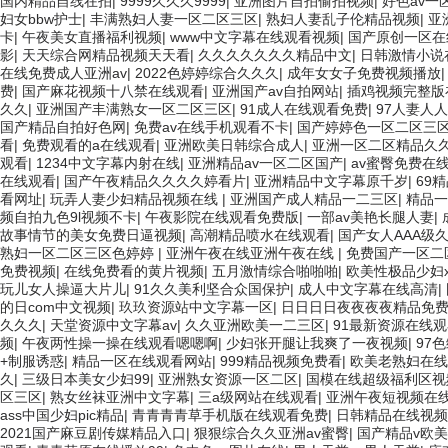
国内精品自线在拍
|
9999久久久9999
|
亚洲图片自拍偷拍视频
|
好色av
妇女bbw护士
|
丰满熟妇人妻一区二区三区
|
熟妇人妻乱子伦精品视频
|
亚
卡
|
午夜美女直播福利视频
|
www中文字幕在线观看视频
|
国产原创一区在
影
|
天天综合网精品视频天天看
|
久久久久久久久精品中文
|
日韩激情小说
在线免费成人亚洲av
|
2022色婷婷综合久久久
|
成年女女子免费视频播放
费
|
国产麻花视频十八禁在线观看
|
亚洲国产av自拍网站
|
插鸡视频完整版
久久
|
亚洲国产丰满熟女一区二区三区
|
91成人在线观看免费
|
97人妻人
国产精品自拍好色网
|
免费av在线手机观看不卡
|
国产婷婷色一区二区三
看
|
免费观看的a在线观看
|
亚洲欧美日韩综合成人
|
亚洲一区二区精品久
观看
|
1234中文字幕内射在线
|
亚洲精品av一区二区国产
|
av蜜臀免费在
在线观看
|
国产午夜精品久久久久婷看片
|
亚洲精品中文字幕原千岁
|
69
看网址
|
玩弄人妻少妇精品视频在线
|
亚洲国产成人精品一二三区
|
精品
频自拍九色9l视频不卡
|
午夜影院在线观看免费版
|
一部av美艳长腿人妻
|
故事情节的美女免费日逼视频
|
高潮精品喷水在线观看
|
国产女人AAA级
熟妇一区二区三区色婷婷
|
亚洲午夜在线亚洲午夜在线
|
免费国产一区二
免费视频
|
在线免费看的黄片视频
|
五月激情综合啪啪啪
|
欧美性极品少妇x
玩儿女人操逼大片儿
|
91久久美利坚合众国保护
|
成人中文字幕在线高清
|
的日com中文视频
|
玖玖资源站中文字幕一区
|
日日日日夜夜夜夜精品免
久久久
|
天堂资源中文字幕av
|
久久亚洲欧美一二三区
|
91最新资源在线
频
|
午夜两性操一操在线观看嗯嗯啊
|
少妇张开腿让我爽了一夜视频
|
97
+制服诱惑
|
精品一区在线观看网站
|
999精品视频免费看
|
欧美老熟妇在线
久
|
三级日本美女少妇99
|
亚洲熟女资源一区二区
|
国模在线超级福利区视
区三区
|
熟女丝袜亚洲中文字幕
|
三a级网站在线观看
|
亚洲午夜短视频在
ass中国少妇pic精品
|
青青青青草手机版在线观看免费
|
日韩精品在线视频
2021国产麻豆剧传媒精品入口
|
狠狠综合久久亚洲av蜜臀
|
国产精品v欧美