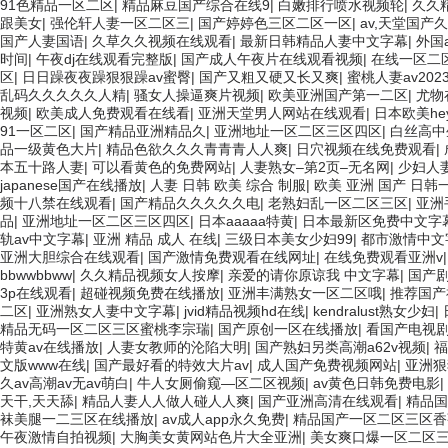
91色精品一区二区
|
精品麻豆国产综合在线9
|
白嫩排行喷水视频轮
|
久久
跟美女
|
强伦轩人妻一区二区三
|
国产婷婷色三区二区一区
|
av,天堂国产
国产人妻国语
|
久草久久视频在线观看
|
最新日韩精品人妻中文字幕
|
外国
时间
|
午夜dj在线观看完整版
|
国产成人午夜片在线观看视频
|
在线一区二
区
|
日日躁夜夜躁狠狠躁av蜜臀
|
国产又粗又硬又长又爽
|
蜜桃人妻av202
乱码久久久久久人精
|
骚女人操逼爽片视频
|
欧美亚洲国产第一二区
|
尤物
视频
|
欧美成人免费观看在线看
|
亚洲天堂男人网站在线观看
|
日本欧美hey
91一区二区
|
国产精品亚洲精品久
|
亚洲地址一区二区三区四区
|
白丝高中
品一级黄色大片
|
精品色欲久久久青青青人人爽
|
日穴视频在线免费观看
|
本五十路人妻
|
可以看黄色的免费网站
|
人妻熟女–第2页–无名网
|
少妇人
japanese国产在线播放
|
人妻 日韩 欧美 综合 制服
|
欧美 亚洲 国产 日韩
频十八禁在线观看
|
国产精品久久久久久电
|
老熟妇乱一区二区三区
|
亚洲
品
|
亚洲地址一区二区三区四区
|
日本aaaaa特黄
|
日本最新区免费中文字
轨av中文字幕
|
亚洲 精品 成人 在线
|
三级日本美女少妇99
|
都市激情中文
亚洲大胆综合在线观看
|
国产激情免费观看在线网址
|
在线免费观看亚洲v
bbwwbbww
|
久久精品视频女人按摩
|
亲爱的请你原谅我 中文字幕
|
国产
3p在线观看
|
超碰视频免费在线播放
|
亚洲丰满熟女一区二区哦
|
推荐国产
二区
|
亚洲熟女人妻中文字幕
|
jvid精品视频hd在线
|
kendralust熟女少妇
|
精品无码一区二区三区蜜桃李宗瑞
|
国产原创一区在线播放
|
看国产电视
特黄av在线播放
|
人妻女教师的沦陷大明
|
国产熟妇另类高潮a62v视频
|
福
文版www在线
|
国产最好看的特效大片av
|
成人国产免费视频网站
|
亚洲狠
久av高潮av无av萌白
|
牛人女厕偷窥—区二区视频
|
av黄色日韩免费电影
|
天干,天天舔
|
精品人妻人人做人碰人人爽
|
国产亚洲高清在线观看
|
精品国
袜美腿一二三区在线播放
|
av成人app永久免费
|
精品国产一区二区三区
午夜激情自拍视频
|
大胸美女黄网站色片大全亚洲
|
美女爽口爆一区二区