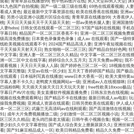
观看
|
青青草原在线播放99
|
色中色av图片在线
|
男人天堂av男人天堂
|
床
91九色国产自拍视频
|
国产一级二级三级在线看
|
69热在线观看视频
|
人妻
看成人黄色
|
最近最新中文字幕资源在线
|
欧美在线香蕉在线视频
|
亚洲a
看
|
另类小说亚洲小说图片区综合在线
|
青青草原在线播放99
|
大香蕉伊人
桃
|
天天日天天操天天干天天舔天天射
|
一部av美艳长腿人妻
|
亚洲国激情
人妻fsdss
|
日韩女优在线观看一区二区三区
|
97国产福利在线视频
|
手机在
字幕日韩
|
精品国产一区二区三区香蕉不卡
|
亚洲一区二区三区视频免费
级高清免费播放
|
日本黄色录像黄色录像
|
成人av 在线观看
|
国产一级特黄
线欧美视频在线观看不卡
|
2024国产精品高清人妻
|
亚洲午夜短视频在线
|
干天天操天天射天天日
|
熟女啪啪一区二区三区
|
国产精品自拍好色网
|
狂
中文字幕
|
亚洲人妻一区二区三区久久精品
|
中文字幕一区二区三区在线
洲一区二区中文在线字幕
|
婷婷综合久久五月天
|
五月天免费av网址
|
我不
观看视频
|
天天日天天操人人舔
|
国产婷婷色三区二区一区
|
18视频在线
文字幕完整版
|
天堂av在线一区少妇
|
五月天丁香婷婷国产精品
|
国产极品
在线观看
|
日本福利写真在线播放
|
www日本大香蕉一区
|
欧美大黄特黄a
字幕人妻不卡久久
|
老鸭窝大视频网站a一级
|
亚洲成av人在线视猫咪
|
日
巴搞粉B网
|
天天插天天操天天日天天玩天天射
|
free性欧美18ⅹxoo极品
|
字幕日产AV片在线
|
美女直播软件视频直播免费
|
日韩东京热在线视频
|
视频在线免费观看网址
|
国产精品不卡在线播放
|
最新日韩成人av电影
|
玩
操我免费视频
|
亚洲成人资源在线观看
|
日韩另类欧美在线观看
|
伊人成人
本一区二区三区
|
武藤兰无高清码av在线刚观看
|
国产高清激情在线视频
|
91
|
成年大片免费视频播放二级
|
少妇激情一区二区三区视频小说
|
天天插
区三区久久精品
|
老头鸡巴操老太骚逼
|
日韩午夜小视频合集
|
视频一区二
妻少妇久久中文字幕密拍
|
国产成人综合美女上册厕尿尿久久
|
亚洲丝袜
看
|
国产91麻豆精品成人一区
|
欧美日韩精品免费看
|
精品久久免费一区二