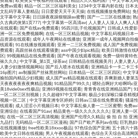
费观看
|
欧美美女午夜福利在线观看
|
精品久久久福利国产
|
中文字幕无码
免费av观看
|
精品一区二区三区福利美女
|
1234中文字幕内射在线
|
日本
文乱码字幕人妻精品
|
日日爱爱天天干天天操
|
在线视频播放免费网站
|
免
文字幕中文字幕
|
日日躁夜夜躁狠狠躁av蜜臀
|
国产一二三区在线播放
|
熟
久古典武侠第1页777
|
中文字幕第一区高清av
|
人人妻人人澡人人爽人人
在线观看
|
国产在线av免费观看
|
95四川乱子伦视频国产
|
日韩成人性爱影
洲一区二区免费视频啊
|
在线一区三区精品视频
|
中文字幕乱码视频日本
品资源在线观看
|
成年人午夜网站在线播放
|
亚洲第一成年人视频网自拍
线观看
|
91在线播放视频观看
|
亚洲一二三区免费视频
|
成人国产免费视频
费观看
|
高跟丝袜在线观看骚妻
|
ass中国少妇pic精品
|
欧美日韩激情在线
区
|
99视频精品在线免费观看
|
国产午夜在线观看视频
|
免费一级特黄特色
袜久久久
|
中文字幕_第1页_绿茶av
|
日韩精品在线视频美月
|
人妻人妻人
人妻少妇激情视频网站
|
国产后入喷水在线观看
|
亚洲精品卡一卡二卡三
16p图片
|
av制服国产丝袜黑丝网站
|
日本精品一区二区三区四区
|
中文字
揄拍国内精品少妇视频
|
成人国产av精品视频在线观看
|
弄爽新婚人妻第
天夜夜夜夜夜夜爽精品视频
|
91精品国产99久久
|
嗯轻点啊好大哈啊呜c亚
美18vide0sex性极品
|
亚洲69视频在线观看
|
青青青在线亚洲精品国产
|
9
一区二区三区别视频
|
久久超碰97中文字幕林
|
极品少妇深喉口爆吞精视
视频一区二区
|
中文字幕亚洲专区婷婷
|
日韩av三级在线免费观看
|
骚逼
线观看
|
成人涩涩小片视频日本
|
中文字幕乱偷人妻一二三区蜜臀
|
免费a
亚洲综合
|
在线看国产91av
|
精品黄色一级久久久久久久久
|
亚洲人妻一区,
线
|
在线一区二区三区高清视频
|
亚洲国产伦理久久精品
|
偷 拍 自 拍 亚洲
九品打
|
无码精品一区二区三区漫画
|
国产日产欧产系列av在线
|
巨乳熟妇
在线视频播放
|
free性欧美18ⅹxoo极品
|
97色综合国产亚洲
|
五十路六十路
欧美中文日韩在线视频
|
男人午夜视频在线观看
|
色综合天天综合高清网