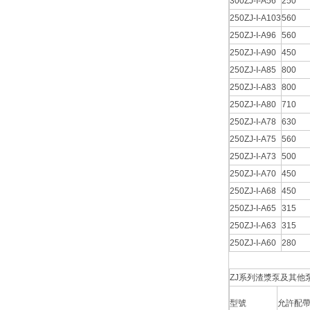
300ZJ-I-A56
250
250ZJ-I-A103
560
250ZJ-I-A96
560
250ZJ-I-A90
450
250ZJ-I-A85
800
250ZJ-I-A83
800
250ZJ-I-A80
710
250ZJ-I-A78
630
250ZJ-I-A75
560
250ZJ-I-A73
500
250ZJ-I-A70
450
250ZJ-I-A68
450
250ZJ-I-A65
315
250ZJ-I-A63
315
250ZJ-I-A60
280
ZJ系列渣漿泵及其他泵
型號
允許配帶