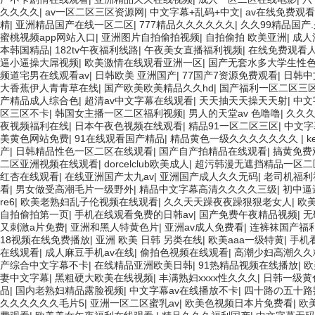
久久久久
|
av一区二区三区资源网
|
中文字幕+乱码+中文
|
av在线免费观
精
|
亚洲精品国产在线一区二区
|
777精品久久久久久久
|
久久99精品国产
蜜桃视频app网站入口
|
亚洲图片自拍偷拍视频
|
自拍偷拍 欧美亚洲
|
成人
本韩国精品
|
182tv午夜福利线路
|
午夜美女直播福利视频
|
在线免费观看
逼小逼操大屌视频
|
欧美激情在线观看亚洲一区
|
国产无套水多大学生性色
频道宅男在线观看av
|
日韩欧美 亚洲国产
|
77国产7资源免费观看
|
日韩中
大香蕉伊人青青草在线
|
国产欧美欧美精品久久hd
|
国产福利一区二区三
产精品成人综合色
|
超清av中文字幕在线观看
|
天天抽天天操天天射
|
中文
区三区不卡
|
韩国女主播一区二区福利视频
|
男人的天堂av 色噜噜
|
久久久
夜视频福利在线
|
日本午夜色视频在线观看
|
精品91一区二区三区
|
中文字
美黄色网站免费
|
91在线观看国产精品
|
精品黄色一级久久久久久久久
|
k
产
|
日韩精品性色一区二区在线观看
|
国产自产拍精品在线观看
|
搞黄免费
二区亚洲视频在线观看
|
dorcelclub欧美成人
|
超污韩漫无遮挡精品一区二区
红杏在线观看
|
在线亚洲国产太九av
|
亚洲国产成人久久无码
|
老司机福利
看
|
男女做受高潮毛片一级野外
|
精品中文字幕高清久久久久三级
|
初中逼
re6
|
欧美老熟妇乱子伦视频在线观看
|
久久天天躁夜夜躁狠狠老女人
|
欧
自拍偷拍第一页
|
手机在线观看免费的日韩av
|
国产免费午夜精品视频
|
无
又刺激a片免费
|
亚洲和黑人特黄色片
|
亚洲av成人免费看
|
连裤袜国产福
18视频在线免费播放
|
亚洲 欧美 日韩 另类在线
|
欧美aaa一级特黄
|
手机看
在线观看
|
成人麻豆手机av在线
|
偷拍色视频在线观看
|
高潮少妇高潮久久
产综合中文字幕不卡
|
在线精品亚洲欧美日韩
|
91热精品视频在线播放
|
欧
妻中文字幕
|
黑粗硬大欧美在线视频
|
丰满熟妇xxxx性久久久
|
日韩一级黄
品
|
国内老熟妇精品露脸视频
|
中文字幕av在线播放不卡
|
四十路の五十路
久久久久久久毛片5
|
亚洲一区二区蜜乳av
|
欧美色视频日本片免费看
|
欧