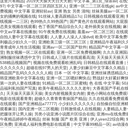
这里只有精品
|
2019天天操天天日天天射
|
中文字幕_第1页_绿茶av
|
在线
97
|
中文字幕一区二区三区四区五区人
|
亚洲一区二二三区在线gk
|
av中
费视频
|
中文字幕 亚洲轻轻av
|
亚洲 熟女 另类 清纯
|
丝袜美腿av一区二区
女的捅爽的视频在线
|
91丝袜人妻高跟精品17c
|
日韩视频在线观看亚洲
|
线视频一二三区
|
色99热久久99热国产
|
国产黄色片在线观看网站
|
大屁股
态美女视频在线观看
|
色丁香国产精品综合久久
|
老外插美女在线视频
|
麻
中文av字幕在线播放
|
91午夜免费在线视频
|
羞羞av一区二区三区
|
在线观
自拍人妻中文字幕在线观看
|
人人妻人人澡人人澡dvd
|
欧美中文字幕免费
利极品少妇久久一区
|
亚洲欧美三级一区二区三区
|
亚洲精品午夜福利久
青青成年人性生活视频
|
亚洲av一区二区国产软件
|
精品国产中文字幕一
堂
|
熟女视频一区二区在线观看
|
亚洲一区二区免费视频啊
|
久久久亚洲国
洲制服丝袜诱惑中文字
|
日韩成人三级片在线观看高清
|
天天操天天插天
538精品视频国产
|
视频在线免费观看欧洲乱码
|
日韩精品在线观看直播
|
久久久久久久
|
超碰在线97男人的天堂
|
人妻少妇麻豆中文字幕久久精品
精品国产乱码久久久久久人精
|
日本 一区 中文字幕
|
亚洲丝袜诱惑精品久
韩亚洲欧美中文字幕在线
|
亚洲一区二区嗯好爽快点
|
野战好大好紧好爽
第一次的人妻在线播放
|
91精品一区二区三区蜜桃
|
色 在线 中文字幕
|
5
品福利私拍国产写真
|
欧美午夜精品久久久久久老年
|
大香蕉国产手机在
久
|
天天操天天舔天天操
|
美女内射视频美女内射
|
黄色小网站在线免费观
电影在线观看青青
|
超碰久久青青青青操国产精品
|
久久在线观看免费观
在线观看
|
国产亚洲精品a77777
|
小少妇久久久久久久
|
自拍偷自怕亚洲
观看麻豆
|
国内亚洲一区二区视频
|
日韩激情成人在线视频
|
人妻精品人妻
把腿张开让男人操
|
另类小说亚洲小说图片区综合在线
|
亚洲mv在线免费
午夜精品婷婷午夜精品
|
丝袜 制服 国产 欧美 亚洲
|
伊人yiren22综合网
|
区免费
|
亚洲成人福利免费电影在线观看
|
中文字幕99精品一区
|
av动漫