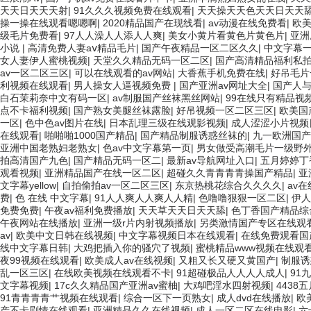
天天日天天天射
|
91久久久视频免费在线观看
|
天天操天天色天天日天天
操一操在线观看嗯嗯啊
|
2020精品国产在现线看
|
av动漫在线免费看
|
欧
级毛片免费看
|
97人人澡人人添人人爽
|
美女小黄片看黄色片黄色片
|
亚洲
小说
|
高清免费人妻aⅴ精品毛片
|
国产午夜精品一区二区久久
|
中文字幕
女人妻伊人蜜桃视频
|
天堂久久精品无码一区二区
|
国产高清精品福利私
av一区二区三区
|
可以在线观看的av网站
|
大香蕉手机免费在线
|
好吊毛片
利视频在线观看
|
男人操女人逼视频免费
|
国产亚洲av网址大全
|
国产人与
白石茉莉奈中文有码一区
|
av制服国产丝袜黑丝网站
|
99在线只有精品视
点不卡福利视频
|
国产熟女美腿丝袜露脸
|
好吊视频一区二区三区
|
欧美国
一区
|
色中色av图片在线
|
日本乱理三级在线观影视频
|
成人涩涩小片视频
在线观看
|
啪啪啪1000国产精品
|
国产精品制服诱惑丝袜的
|
九一欧洲国产
亚洲中国老熟妇老熟女
|
色av中文字幕第一页
|
男女做受高潮毛片一级野
拍高清国产九色
|
国产精品无码一区二
|
最新av导航网址入口
|
五月婷婷丁
观看视频
|
亚洲精品国产在线一区二区
|
超碰久久青青青青操国产精品
|
亚
文字幕yellow
|
自拍偷拍av一区二区三区
|
东京热桃花综合久久久久
|
av
费
|
色 在线 中文字幕
|
91人人爽人人爽人人精
|
色噜噜狠狠一区二区
|
伊人
免费免费
|
午夜av福利免费播放
|
天天草天天日天天舔
|
色丁香国产精品综
午夜网站在线播放
|
亚洲一级r片内射视频播放
|
另类激情国产专区在线观
av
|
欧美中文日韩在线视频
|
中文字幕视频日本在线观看
|
在线免费观看国
线中文字幕日韩
|
大鸡把插入你的骚穴了视频
|
蜜桃精品www视频在线观
夜99视频在线观看
|
欧美成人av在线视频
|
又粗又长又硬又黄国产
|
制服诱
乱一区三区
|
在线欧美视频在线观看不卡
|
91超碰极品人人人人成人
|
91
文字幕视频
|
17c久久精品国产亚洲av蜜柚
|
大鸡吧淫水四射视频
|
4438
91青青青青艹视频在线观看
|
综合一区下一页熟女
|
成人dvd在线播放
|
欧
产不卡剧情在线观看
|
亚洲精品久久在线视频
|
成人一区二区在线电影
|
六